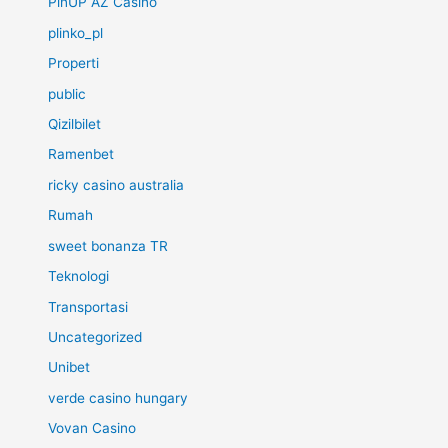
PinUP AZ Casino
plinko_pl
Properti
public
Qizilbilet
Ramenbet
ricky casino australia
Rumah
sweet bonanza TR
Teknologi
Transportasi
Uncategorized
Unibet
verde casino hungary
Vovan Casino