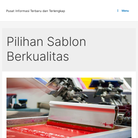
Lewati
ke
Pusat Informasi Terbaru dan Terlengkap
Menu
Main
konten
Menu
Pilihan Sablon
Berkualitas