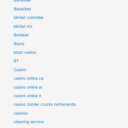
Bankobet
Basaribet
bbrbet colombia
bbrbet mx
Betlabel
Bisnis
bizzo casino
BT
Casino
casino onlina ca
casino online ar
casinò online it
casino zonder crucks netherlands
casinos
cleaning service