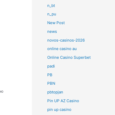
n_bt
n_pu
New Post
news
novos-casinos-2026
online casino au
Online Casino Superbet
padi
PB
PBN
ию
pbtopjan
Pin UP AZ Casino
pin up casino