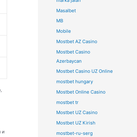
marka jalan
Masalbet
MB
Mobile
Mostbet AZ Casino
Mostbet Casino
Azerbaycan
Mostbet Casino UZ Online
mostbet hungary
,
Mostbet Online Casino
mostbet tr
Mostbet UZ Casino
Mostbet UZ Kirish
 и
mostbet-ru-serg