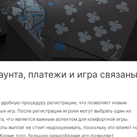
аунта, платежи и игра связан
и удобную процедуру регистрации, что позволяет новым
ных игр. После регистрации игроки могут выбрать один из
а, что является важным аспектом для комфортной игры.
ты выплат не стоит недооценивать, поскольку это влияет н
 Кроме того, большое разнообразие игр позволяет