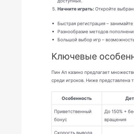
доступных.
Начните играть:
Откройте выбранн
Быстрая регистрация – занимайте
Разнообразие методов пополнения
Большой выбор игр – возможность 
Ключевые особенн
Пин Ап казино предлагает множеств
среди игроков. Ниже представлена 
Особенность
Дет
Приветственный
До 150% + б
бонус
вращения
Скорость вывода