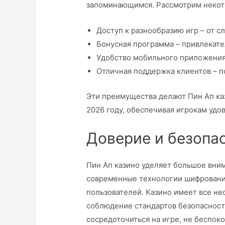
запоминающимся. Рассмотрим некото
Доступ к разнообразию игр – от с
Бонусная программа – привлекате
Удобство мобильного приложения 
Отличная поддержка клиентов – п
Эти преимущества делают Пин Ап ка
2026 году, обеспечивая игрокам удо
Доверие и безопас
Пин Ап казино уделяет большое вни
современные технологии шифровани
пользователей. Казино имеет все не
соблюдение стандартов безопасности
сосредоточиться на игре, не беспоко