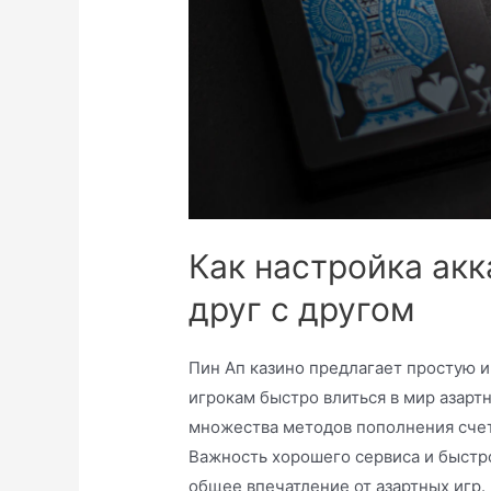
Как настройка акк
друг с другом
Пин Ап казино предлагает простую 
игрокам быстро влиться в мир азарт
множества методов пополнения счет
Важность хорошего сервиса и быстро
общее впечатление от азартных игр.