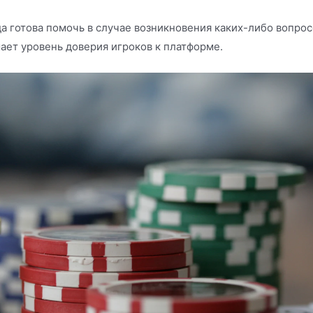
а готова помочь в случае возникновения каких-либо вопрос
ает уровень доверия игроков к платформе.