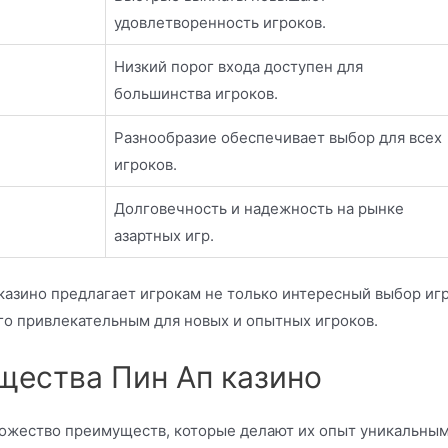
удовлетворенность игроков.
Низкий порог входа доступен для
большинства игроков.
Разнообразие обеспечивает выбор для всех
игроков.
Долговечность и надежность на рынке
азартных игр.
казино предлагает игрокам не только интересный выбор игр
его привлекательным для новых и опытных игроков.
ества Пин Ап казино
ножество преимуществ, которые делают их опыт уникальным