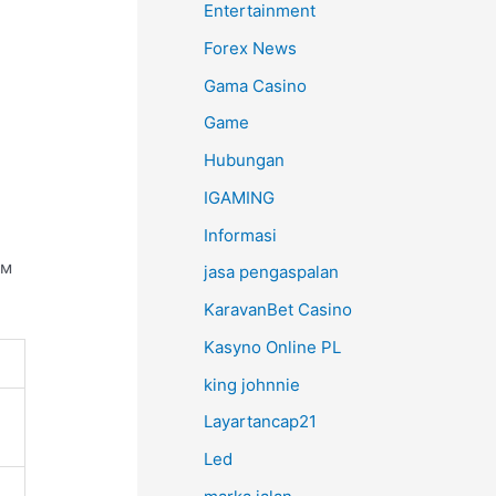
Entertainment
Forex News
Gama Casino
Game
Hubungan
IGAMING
Informasi
ым
jasa pengaspalan
KaravanBet Casino
Kasyno Online PL
king johnnie
Layartancap21
Led