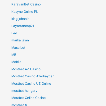
KaravanBet Casino
Kasyno Online PL
king johnnie
Layartancap21
Led
marka jalan
Masalbet
MB
Mobile
Mostbet AZ Casino
Mostbet Casino Azerbaycan
Mostbet Casino UZ Online
mostbet hungary
Mostbet Online Casino
mostbet tr