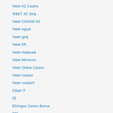
1xbet AZ Casino
1XBET AZ Giriş
1xbet CASINO AZ
1xbet egypt
1xbet giriş
1xbet KR
1xbet malaysia
1xbet Morocco
1xbet Online Casino
1xbet russian
1xbet russian1
22bet IT
25
5Gringos Casino Bonus