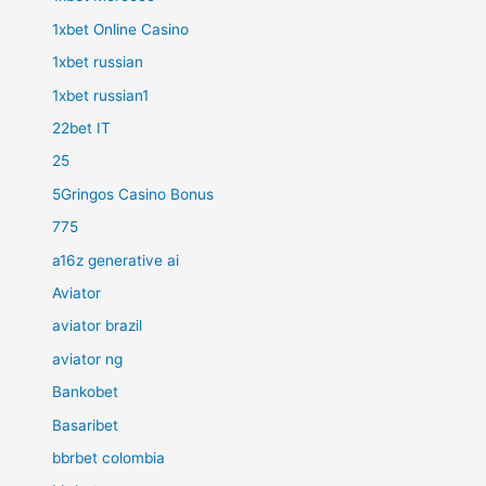
1xbet Online Casino
1xbet russian
1xbet russian1
22bet IT
25
5Gringos Casino Bonus
775
a16z generative ai
Aviator
aviator brazil
aviator ng
Bankobet
Basaribet
bbrbet colombia