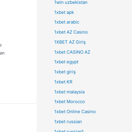
1win uzbekistan
1xbet apk
1xbet arabic
1xbet AZ Casino
1XBET AZ Giriş
e
1xbet CASINO AZ
Van
1xbet egypt
1xbet giriş
1xbet KR
1xbet malaysia
1xbet Morocco
1xbet Online Casino
1xbet russian
1xbet russian1