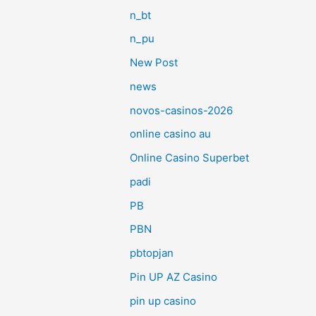
n_bt
n_pu
New Post
news
novos-casinos-2026
online casino au
Online Casino Superbet
padi
PB
PBN
pbtopjan
Pin UP AZ Casino
pin up casino