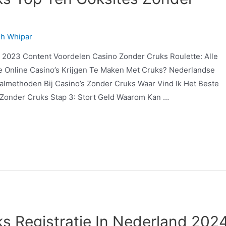
eh
Whipar
t 2023 Content Voordelen Casino Zonder Cruks Roulette: Alle
 Online Casino’s Krijgen Te Maken Met Cruks? Nederlandse
almethoden Bij Casino’s Zonder Cruks Waar Vind Ik Het Beste
 Zonder Cruks Stap 3: Stort Geld Waarom Kan …
s Registratie In Nederland 202