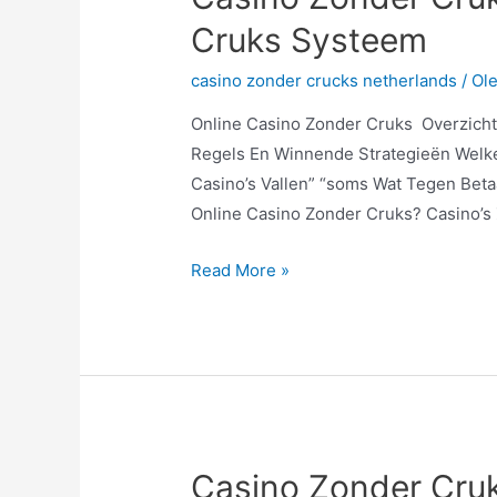
Systeem
Cruks Systeem
casino zonder crucks netherlands
/ Ol
Online Casino Zonder Cruks ️ Overzich
Regels En Winnende Strategieën Welke
Casino’s Vallen” “soms Wat Tegen Beta
Online Casino Zonder Cruks? Casino’s
Casino
Read More »
Zonder
Cruks
Top
Ten
Goksites
Zonder
Casino Zonder Cruk
Cruks