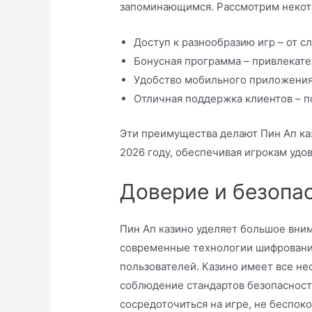
запоминающимся. Рассмотрим некото
Доступ к разнообразию игр – от с
Бонусная программа – привлекате
Удобство мобильного приложения 
Отличная поддержка клиентов – п
Эти преимущества делают Пин Ап ка
2026 году, обеспечивая игрокам удо
Доверие и безопас
Пин Ап казино уделяет большое вни
современные технологии шифровани
пользователей. Казино имеет все не
соблюдение стандартов безопасности
сосредоточиться на игре, не беспоко