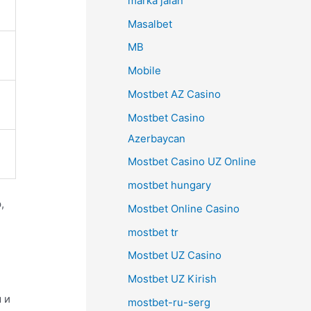
marka jalan
Masalbet
MB
Mobile
Mostbet AZ Casino
Mostbet Casino
Azerbaycan
Mostbet Casino UZ Online
mostbet hungary
,
Mostbet Online Casino
mostbet tr
Mostbet UZ Casino
Mostbet UZ Kirish
 и
mostbet-ru-serg