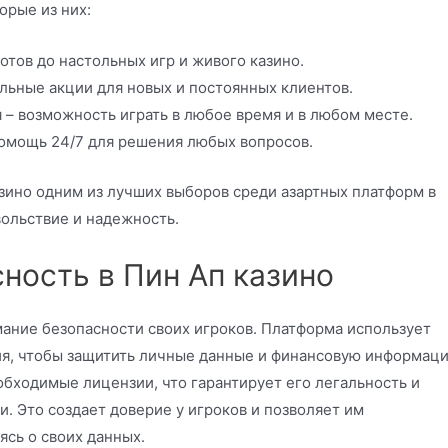
рые из них:
лотов до настольных игр и живого казино.
льные акции для новых и постоянных клиентов.
– возможность играть в любое время и в любом месте.
омощь 24/7 для решения любых вопросов.
зино одним из лучших выборов среди азартных платформ в
вольствие и надежность.
ность в Пин Ап казино
мание безопасности своих игроков. Платформа использует
я, чтобы защитить личные данные и финансовую информац
обходимые лицензии, что гарантирует его легальность и
. Это создает доверие у игроков и позволяет им
ясь о своих данных.