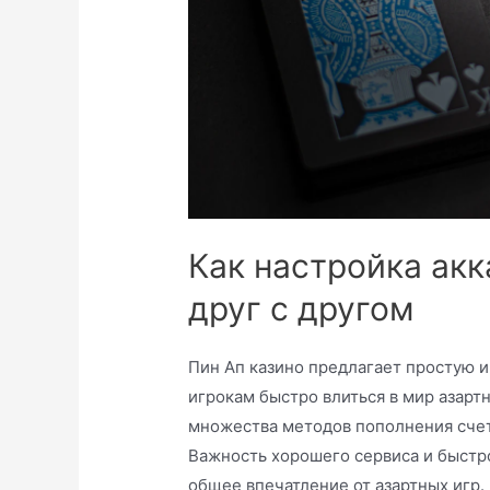
Как настройка акк
друг с другом
Пин Ап казино предлагает простую 
игрокам быстро влиться в мир азарт
множества методов пополнения счет
Важность хорошего сервиса и быстро
общее впечатление от азартных игр.