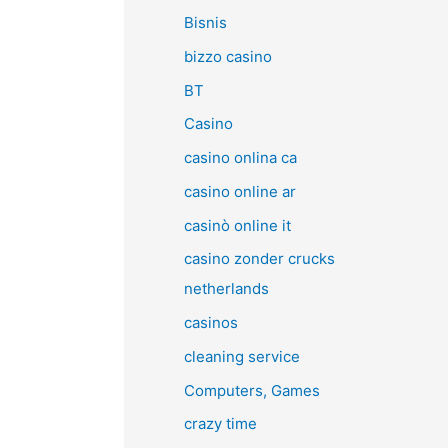
Bisnis
bizzo casino
BT
Casino
casino onlina ca
casino online ar
casinò online it
casino zonder crucks
netherlands
casinos
cleaning service
Computers, Games
crazy time