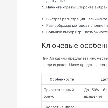
доступных.
Начните играть:
Откройте выбранн
Быстрая регистрация – занимайте
Разнообразие методов пополнения
Большой выбор игр – возможность 
Ключевые особенн
Пин Ап казино предлагает множеств
среди игроков. Ниже представлена 
Особенность
Дет
Приветственный
До 150% + б
бонус
вращения
Скорость вывода