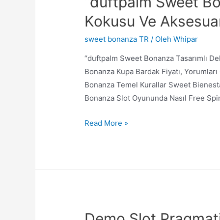
“duftpalm Sweet Bo
Aksesuarı
Kokusu Ve Aksesuarı
Fiyatı,
Yorumlar
sweet bonanza TR
/ Oleh
Whipar
“duftpalm Sweet Bonanza Tasarımlı Dek
Bonanza Kupa Bardak Fiyatı, Yorumlar
Bonanza Temel Kurallar Sweet Bienesta
Bonanza Slot Oyununda Nasıl Free Spi
“duftpalm
Read More »
Sweet
Bonanza
Tasarımlı
Dekoratif
Araç
Kokusu
Demo Slot Pragmati
Ve