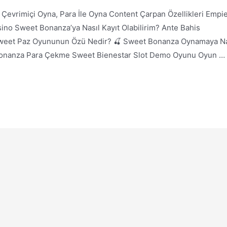
Çevrimiçi Oyna, Para İle Oyna Content Çarpan Özellikleri Empi
ino Sweet Bonanza’ya Nasıl Kayıt Olabilirim? Ante Bahis
Sweet Paz Oyununun Özü Nedir? 🍒 Sweet Bonanza Oynamaya Na
 Bonanza Para Çekme Sweet Bienestar Slot Demo Oyunu Oyun …