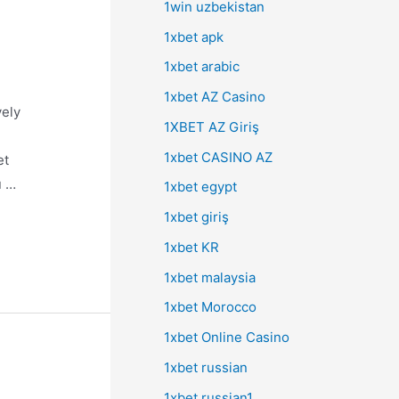
1win uzbekistan
1xbet apk
1xbet arabic
1xbet AZ Casino
vely
1XBET AZ Giriş
1xbet CASINO AZ
et
u …
1xbet egypt
1xbet giriş
1xbet KR
1xbet malaysia
1xbet Morocco
1xbet Online Casino
1xbet russian
1xbet russian1