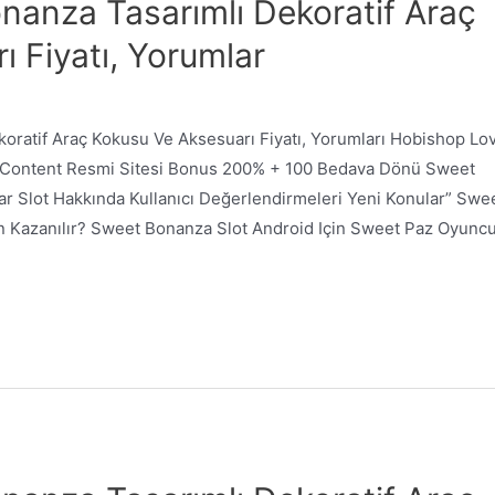
nanza Tasarımlı Dekoratif Araç
 Fiyatı, Yorumlar
oratif Araç Kokusu Ve Aksesuarı Fiyatı, Yorumları Hobishop Lo
ı Content Resmi Sitesi Bonus 200% + 100 Bedava Dönü Sweet
r Slot Hakkında Kullanıcı Değerlendirmeleri Yeni Konular” Swe
n Kazanılır? Sweet Bonanza Slot Android Için Sweet Paz Oyunc