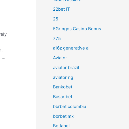
22bet IT
25
5Gringos Casino Bonus
vely
775
a16z generative ai
et
u …
Aviator
aviator brazil
aviator ng
Bankobet
Basaribet
bbrbet colombia
bbrbet mx
Betlabel