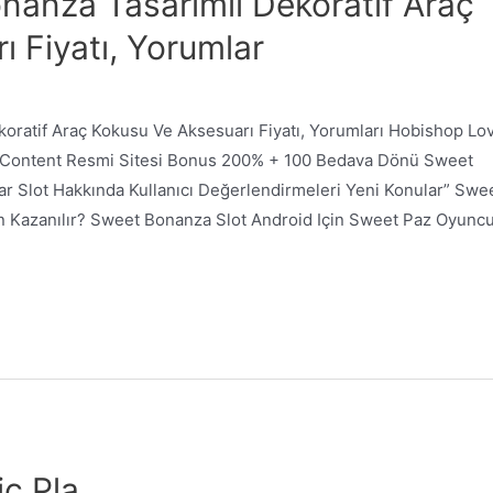
nanza Tasarımlı Dekoratif Araç
 Fiyatı, Yorumlar
oratif Araç Kokusu Ve Aksesuarı Fiyatı, Yorumları Hobishop Lo
ı Content Resmi Sitesi Bonus 200% + 100 Bedava Dönü Sweet
r Slot Hakkında Kullanıcı Değerlendirmeleri Yeni Konular” Swe
n Kazanılır? Sweet Bonanza Slot Android Için Sweet Paz Oyunc
c Pla