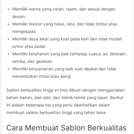
Memiliki warna yang cerah, tajam, dan sesuai dengan
desain.
Memiliki tekstur yang halus, rata, dan tidak timbul atau
mengelupas.
Memiliki daya lekat yang kuat pada kain dan tidak mudah
luntur atau pudar.
Memiliki ketahanan yang baik terhadap cuaca, air, deterjen,
setrika, dan gesekan.
Memiliki kenyamanan yang baik saat dipakai dan tidak
menimbulkan iritasi atau alergi.
Sablon berkualitas tinggi ini bisa dibuat dengan menggunakan
bahan-bahan, alat-alat, dan teknik-teknik yang tepat. Berikut
ini adalah beberapa hal yang perlu diperhatikan dalam
membuat sablon berkualitas tinggi yang tahan lama.
Cara Membuat Sablon Berkualitas