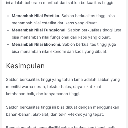
ini adalah beberapa manfaat dari sablon berkualitas tinggi:
Menambah Nilai Estetika
. Sablon berkualitas tinggi bisa
menambah nilai estetika dari kaos yang dibuat.
Menambah Nilai Fungsional
. Sablon berkualitas tinggi juga
bisa menambah nilai fungsional dari kaos yang dibuat.
Menambah Nilai Ekonomi
. Sablon berkualitas tinggi juga
bisa menambah nilai ekonomi dari kaos yang dibuat.
Kesimpulan
Sablon berkualitas tinggi yang tahan lama adalah sablon yang
memiliki warna cerah, tekstur halus, daya lekat kuat,
ketahanan baik, dan kenyamanan tinggi.
Sablon berkualitas tinggi ini bisa dibuat dengan menggunakan
bahan-bahan, alat-alat, dan teknik-teknik yang tepat.
Banyak manfaat yang dimiliki sablon berkualitas tinggi, baik