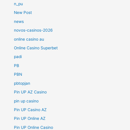
n_pu
New Post
news
novos-casinos-2026
online casino au
Online Casino Superbet
padi
PB
PBN
pbtopjan
Pin UP AZ Casino
pin up casino
Pin UP Casino AZ
Pin UP Online AZ
Pin UP Online Casino