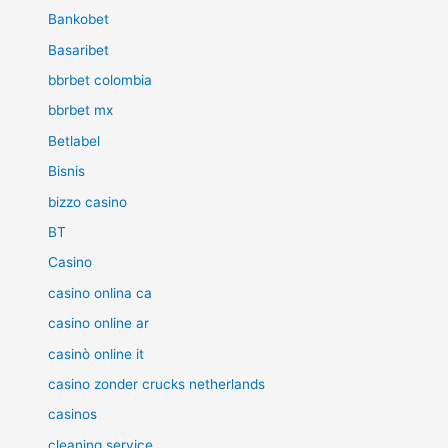
Bankobet
Basaribet
bbrbet colombia
bbrbet mx
Betlabel
Bisnis
bizzo casino
BT
Casino
casino onlina ca
casino online ar
casinò online it
casino zonder crucks netherlands
casinos
cleaning service