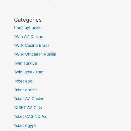
Categories
! Без рубрики
1Win AZ Casino
1WIN Casino Brasil
1WIN Official In Russia
1win Turkiye
1win uzbekistan
1xbet apk
1xbet arabic
1xbet AZ Casino
1XBET AZ Giriş
1xbet CASINO AZ
1xbet egypt