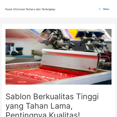
Lewati
ke
Pusat Informasi Terbaru dan Terlengkap
Menu
Main
konten
Menu
Sablon Berkualitas Tinggi
yang Tahan Lama,
Pentingnya Kualitas!