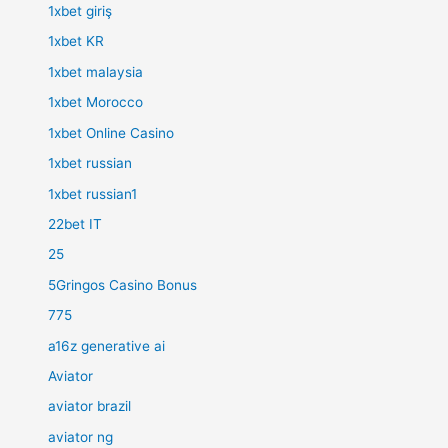
1xbet giriş
1xbet KR
1xbet malaysia
1xbet Morocco
1xbet Online Casino
1xbet russian
1xbet russian1
22bet IT
25
5Gringos Casino Bonus
775
a16z generative ai
Aviator
aviator brazil
aviator ng