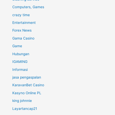
Computers, Games
crazy time
Entertainment
Forex News
Gama Casino
Game
Hubungan
IGAMING
Informasi
jasa pengaspalan
KaravanBet Casino
Kasyno Online PL
king johnnie
Layartancap21