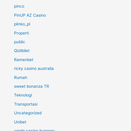
pinco
PinUP AZ Casino
plinko_pl
Properti
public
Qizilbilet
Ramenbet
ricky casino australia
Rumah
sweet bonanza TR
Teknologi
Transportasi
Uncategorized
Unibet
verde casino hungary