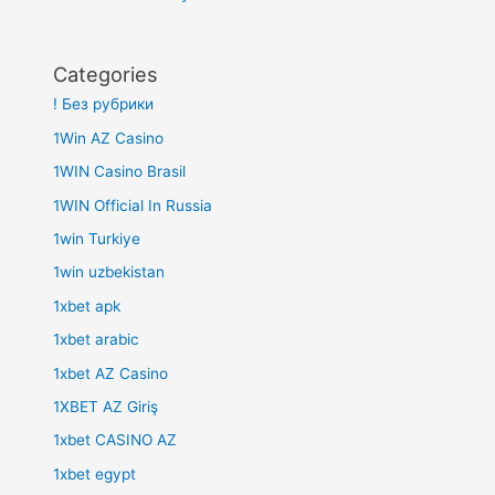
Categories
! Без рубрики
1Win AZ Casino
1WIN Casino Brasil
1WIN Official In Russia
1win Turkiye
1win uzbekistan
1xbet apk
1xbet arabic
1xbet AZ Casino
1XBET AZ Giriş
1xbet CASINO AZ
1xbet egypt