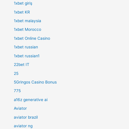
1xbet giriş
1xbet KR
1xbet malaysia
1xbet Morocco
1xbet Online Casino
1xbet russian
1xbet russian1
22bet IT
25
5Gringos Casino Bonus
775
a16z generative ai
Aviator
aviator brazil
aviator ng