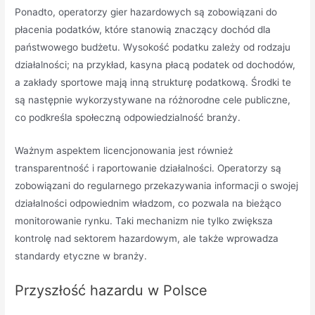
Ponadto, operatorzy gier hazardowych są zobowiązani do
płacenia podatków, które stanowią znaczący dochód dla
państwowego budżetu. Wysokość podatku zależy od rodzaju
działalności; na przykład, kasyna płacą podatek od dochodów,
a zakłady sportowe mają inną strukturę podatkową. Środki te
są następnie wykorzystywane na różnorodne cele publiczne,
co podkreśla społeczną odpowiedzialność branży.
Ważnym aspektem licencjonowania jest również
transparentność i raportowanie działalności. Operatorzy są
zobowiązani do regularnego przekazywania informacji o swojej
działalności odpowiednim władzom, co pozwala na bieżąco
monitorowanie rynku. Taki mechanizm nie tylko zwiększa
kontrolę nad sektorem hazardowym, ale także wprowadza
standardy etyczne w branży.
Przyszłość hazardu w Polsce