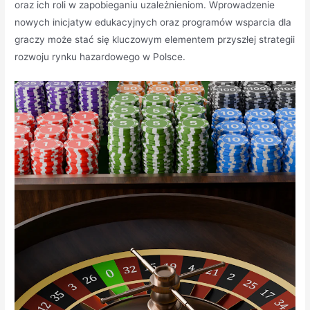
oraz ich roli w zapobieganiu uzależnieniom. Wprowadzenie
nowych inicjatyw edukacyjnych oraz programów wsparcia dla
graczy może stać się kluczowym elementem przyszłej strategii
rozwoju rynku hazardowego w Polsce.