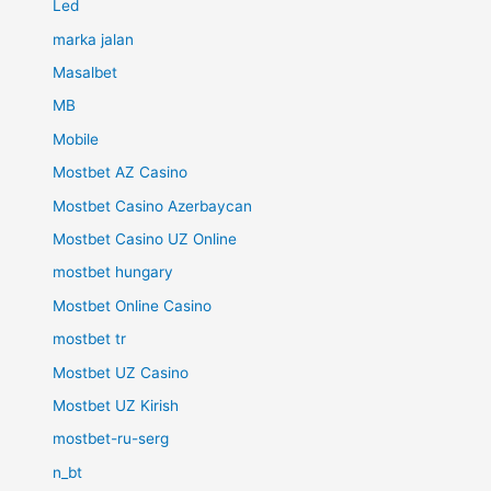
Led
marka jalan
Masalbet
MB
Mobile
Mostbet AZ Casino
Mostbet Casino Azerbaycan
Mostbet Casino UZ Online
mostbet hungary
Mostbet Online Casino
mostbet tr
Mostbet UZ Casino
Mostbet UZ Kirish
mostbet-ru-serg
n_bt