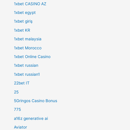
1xbet CASINO AZ
1xbet egypt
1xbet giriş
1xbet KR
1xbet malaysia
1xbet Morocco
1xbet Online Casino
1xbet russian
1xbet russian1
22bet IT
25
5Gringos Casino Bonus
775
a16z generative ai
Aviator