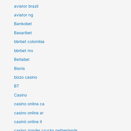
aviator brazil
aviator ng
Bankobet
Basaribet
bbrbet colombia
bbrbet mx
Betlabel
Bisnis
bizzo casino
BT
Casino
casino onlina ca
casino online ar
casinò online it
casino zonder crucks netherlands