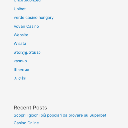
Uncategorized
Unibet
verde casino hungary
Vovan Casino
Website
Wisata
στοιχηματικες
казино
Швеция
カジ旅
Recent Posts
Scopri i giochi più popolari da provare su Superbet
Casino Online