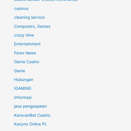
casinos
cleaning service
Computers, Games
crazy time
Entertainment
Forex News
Gama Casino
Game
Hubungan
IGAMING
Informasi
jasa pengaspalan
KaravanBet Casino
Kasyno Online PL