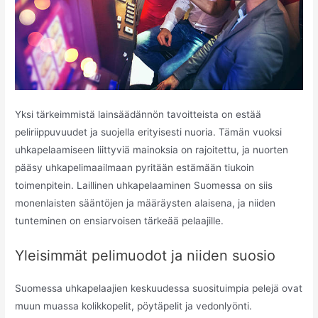
Yksi tärkeimmistä lainsäädännön tavoitteista on estää
peliriippuvuudet ja suojella erityisesti nuoria. Tämän vuoksi
uhkapelaamiseen liittyviä mainoksia on rajoitettu, ja nuorten
pääsy uhkapelimaailmaan pyritään estämään tiukoin
toimenpitein. Laillinen uhkapelaaminen Suomessa on siis
monenlaisten sääntöjen ja määräysten alaisena, ja niiden
tunteminen on ensiarvoisen tärkeää pelaajille.
Yleisimmät pelimuodot ja niiden suosio
Suomessa uhkapelaajien keskuudessa suosituimpia pelejä ovat
muun muassa kolikkopelit, pöytäpelit ja vedonlyönti.