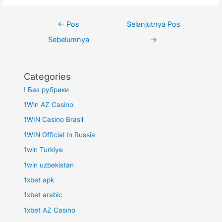
Navigasi
←
Pos
Selanjutnya Pos
pos
Sebelumnya
→
Categories
! Без рубрики
1Win AZ Casino
1WIN Casino Brasil
1WIN Official In Russia
1win Turkiye
1win uzbekistan
1xbet apk
1xbet arabic
1xbet AZ Casino