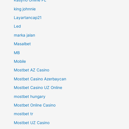
Kasyno Online PL
king johnnie
Layartancap21
Led
marka jalan
Masalbet
MB
Mobile
Mostbet AZ Casino
Mostbet Casino Azerbaycan
Mostbet Casino UZ Online
mostbet hungary
Mostbet Online Casino
mostbet tr
Mostbet UZ Casino