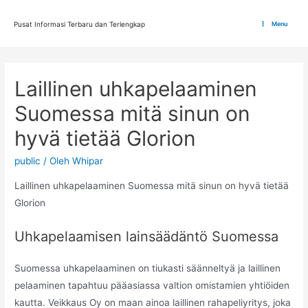
Lewati
ke
Pusat Informasi Terbaru dan Terlengkap
Menu
Main
konten
Menu
Laillinen uhkapelaaminen
Suomessa mitä sinun on
hyvä tietää Glorion
public
/ Oleh
Whipar
Laillinen uhkapelaaminen Suomessa mitä sinun on hyvä tietää
Glorion
Uhkapelaamisen lainsäädäntö Suomessa
Suomessa uhkapelaaminen on tiukasti säänneltyä ja laillinen
pelaaminen tapahtuu pääasiassa valtion omistamien yhtiöiden
kautta. Veikkaus Oy on maan ainoa laillinen rahapeliyritys, joka