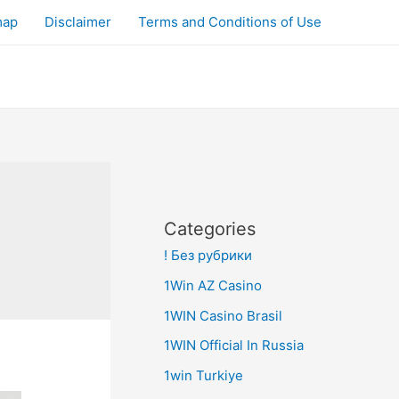
map
Disclaimer
Terms and Conditions of Use
Categories
! Без рубрики
1Win AZ Casino
1WIN Casino Brasil
1WIN Official In Russia
1win Turkiye