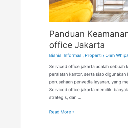
Panduan Keamanan
office Jakarta
Bisnis
,
Informasi
,
Properti
/ Oleh
Whipa
Serviced office jakarta adalah sebuah 
peralatan kantor, serta siap digunakan 
perusahaan penyedia layanan, yang men
Serviced office jakarta memiliki banya
strategis, dan …
Panduan
Read More »
Keamanan
dan