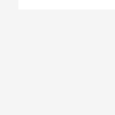
Keselamatan
Serviced
office
Jakarta