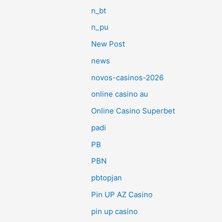
n_bt
n_pu
New Post
news
novos-casinos-2026
online casino au
Online Casino Superbet
padi
PB
PBN
pbtopjan
Pin UP AZ Casino
pin up casino