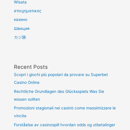
Wisata
στοιχηματικες
казино
Швеция
カジ旅
Recent Posts
Scopri i giochi più popolari da provare su Superbet
Casino Online
Rechtliche Grundlagen des Glücksspiels Was Sie
wissen sollten
Promozioni stagionali nei casinò come massimizzare le
vincite
Forståelse av casinospill hvordan odds og utbetalinger