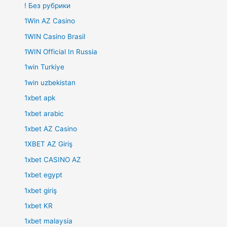
! Без рубрики
1Win AZ Casino
1WIN Casino Brasil
1WIN Official In Russia
1win Turkiye
1win uzbekistan
1xbet apk
1xbet arabic
1xbet AZ Casino
1XBET AZ Giriş
1xbet CASINO AZ
1xbet egypt
1xbet giriş
1xbet KR
1xbet malaysia