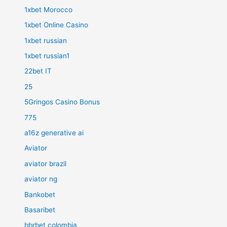
1xbet Morocco
1xbet Online Casino
1xbet russian
1xbet russian1
22bet IT
25
5Gringos Casino Bonus
775
a16z generative ai
Aviator
aviator brazil
aviator ng
Bankobet
Basaribet
bbrbet colombia