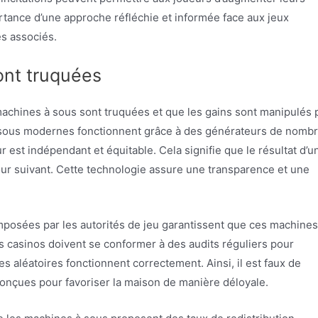
rtance d’une approche réfléchie et informée face aux jeux
es associés.
ont truquées
machines à sous sont truquées et que les gains sont manipulés 
 à sous modernes fonctionnent grâce à des générateurs de nomb
r est indépendant et équitable. Cela signifie que le résultat d’u
tour suivant. Cette technologie assure une transparence et une
imposées par les autorités de jeu garantissent que ces machine
s casinos doivent se conformer à des audits réguliers pour
 aléatoires fonctionnent correctement. Ainsi, il est faux de
onçues pour favoriser la maison de manière déloyale.