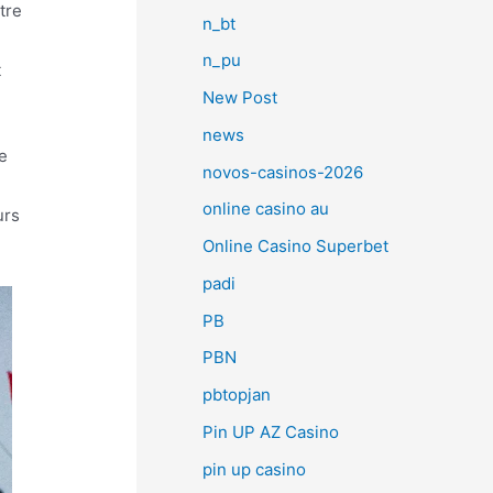
tre
n_bt
n_pu
t
New Post
news
e
novos-casinos-2026
online casino au
urs
Online Casino Superbet
padi
PB
PBN
pbtopjan
Pin UP AZ Casino
pin up casino