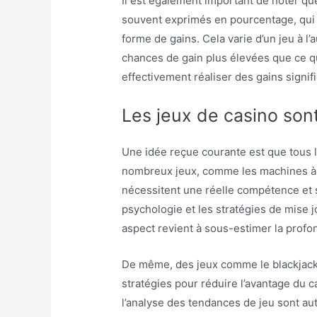
Il est également important de noter qu
souvent exprimés en pourcentage, qui 
forme de gains. Cela varie d’un jeu à l
chances de gain plus élevées que ce q
effectivement réaliser des gains signi
Les jeux de casino son
Une idée reçue courante est que tous l
nombreux jeux, comme les machines à s
nécessitent une réelle compétence et st
psychologie et les stratégies de mise j
aspect revient à sous-estimer la profon
De même, des jeux comme le blackjack et
stratégies pour réduire l’avantage du c
l’analyse des tendances de jeu sont aut