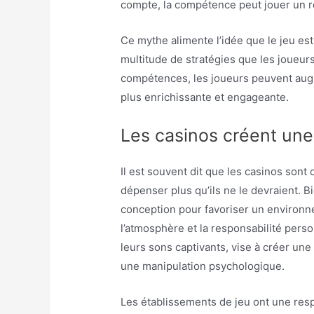
compte, la compétence peut jouer un rô
Ce mythe alimente l’idée que le jeu est 
multitude de stratégies que les joueu
compétences, les joueurs peuvent augm
plus enrichissante et engageante.
Les casinos créent un
Il est souvent dit que les casinos sont
dépenser plus qu’ils ne le devraient. Bi
conception pour favoriser un environnem
l’atmosphère et la responsabilité perso
leurs sons captivants, vise à créer un
une manipulation psychologique.
Les établissements de jeu ont une res