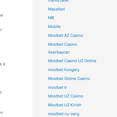
marka jalan
Masalbet
ne
MB
Mobile
u
Mostbet AZ Casino
Mostbet Casino
Azerbaycan
Mostbet Casino UZ Online
s à
mostbet hungary
Mostbet Online Casino
mostbet tr
c
Mostbet UZ Casino
Mostbet UZ Kirish
en
mostbet-ru-serg