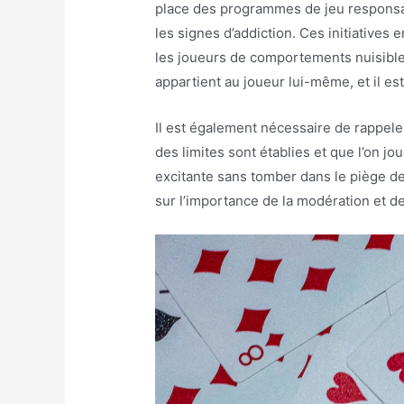
place des programmes de jeu responsab
les signes d’addiction. Ces initiatives
les joueurs de comportements nuisibles.
appartient au joueur lui-même, et il es
Il est également nécessaire de rappele
des limites sont établies et que l’on j
excitante sans tomber dans le piège de 
sur l’importance de la modération et de