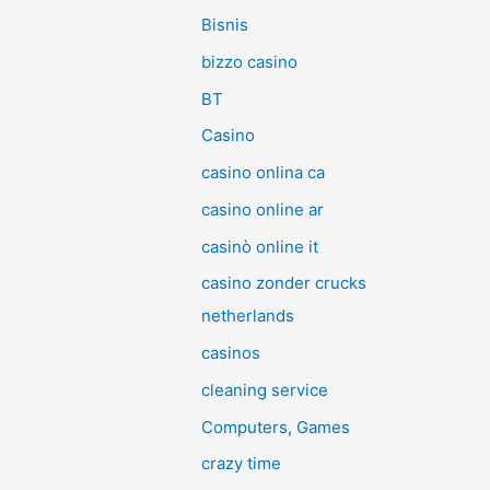
Bisnis
bizzo casino
BT
Casino
casino onlina ca
casino online ar
casinò online it
casino zonder crucks
netherlands
casinos
cleaning service
Computers, Games
crazy time