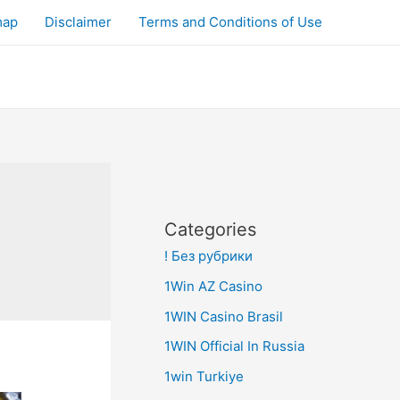
map
Disclaimer
Terms and Conditions of Use
Categories
! Без рубрики
1Win AZ Casino
1WIN Casino Brasil
1WIN Official In Russia
1win Turkiye