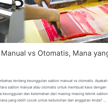
 Manual vs Otomatis, Mana yan
embahas tentang keunggulan sablon manual vs otomatis. Apakah
tara sablon manual atau otomatis untuk membuat kaos dengan
aja keunggulan dan kelemahan dari masing-masing teknik sablon
mana yang lebih cocok untuk kebutuhan dan anggaran Anda? …