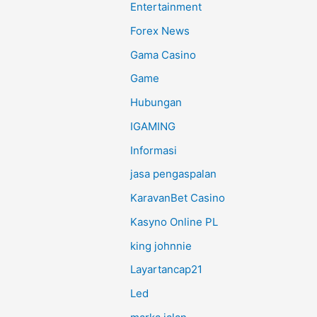
Entertainment
Forex News
Gama Casino
Game
Hubungan
IGAMING
Informasi
jasa pengaspalan
KaravanBet Casino
Kasyno Online PL
king johnnie
Layartancap21
Led