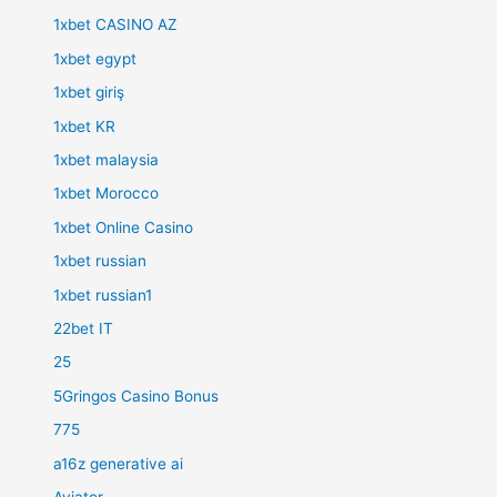
1xbet CASINO AZ
1xbet egypt
1xbet giriş
1xbet KR
1xbet malaysia
1xbet Morocco
1xbet Online Casino
1xbet russian
1xbet russian1
22bet IT
25
5Gringos Casino Bonus
775
a16z generative ai