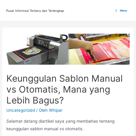
Lewati
ke
Pusat Informasi Terbaru dan Terlengkap
Menu
Main
konten
Menu
Keunggulan Sablon Manual
vs Otomatis, Mana yang
Lebih Bagus?
Uncategorized
/ Oleh
Whipar
Selamat datang diartikel saya yang membahas tentang
keunggulan sablon manual vs otomatis.