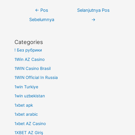
Navigasi
←
Pos
Selanjutnya Pos
pos
Sebelumnya
→
Categories
! Без рубрики
1Win AZ Casino
1WIN Casino Brasil
1WIN Official In Russia
1win Turkiye
1win uzbekistan
1xbet apk
1xbet arabic
1xbet AZ Casino
1XBET AZ Giriş