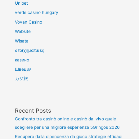
Unibet
verde casino hungary
Vovan Casino
Website
Wisata
στοιχηματικες
казино
Швеция
カジ旅
Recent Posts
Confronto tra casinò online e casinò dal vivo quale
scegliere per una migliore esperienza 5Gringos 2026
Recupero dalla dipendenza da gioco strategie efficaci