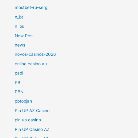
mostbet-ru-serg
n_bt
n_pu
New Post
news
novos-casinos-2026
online casino au
padi
PB
PBN
pbtopjan
Pin UP AZ Casino
pin up casino
Pin UP Casino AZ