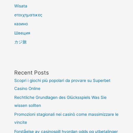
Wisata
στοιχηματικες
казино
Швеция
カジ旅
Recent Posts
Scopri i giochi più popolari da provare su Superbet
Casino Online
Rechtliche Grundlagen des Glücksspiels Was Sie
wissen sollten
Promozioni stagionali nei casinò come massimizzare le
vincite
Forståelse av casinospill hvordan odds og utbetalinger