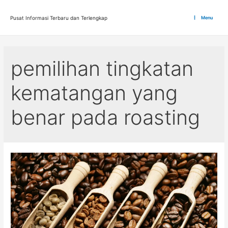
Lewati
ke
Pusat Informasi Terbaru dan Terlengkap
Menu
Main
konten
Menu
pemilihan tingkatan
kematangan yang
benar pada roasting