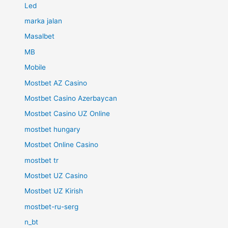
Led
marka jalan
Masalbet
MB
Mobile
Mostbet AZ Casino
Mostbet Casino Azerbaycan
Mostbet Casino UZ Online
mostbet hungary
Mostbet Online Casino
mostbet tr
Mostbet UZ Casino
Mostbet UZ Kirish
mostbet-ru-serg
n_bt