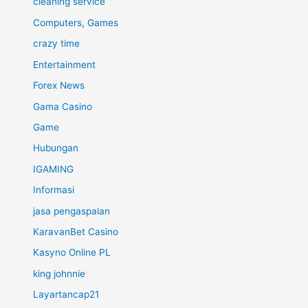
cleaning service
Computers, Games
crazy time
Entertainment
Forex News
Gama Casino
Game
Hubungan
IGAMING
Informasi
jasa pengaspalan
KaravanBet Casino
Kasyno Online PL
king johnnie
Layartancap21