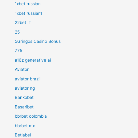
1xbet russian
1xbet russian1
22bet IT
25
5Gringos Casino Bonus
775
a16z generative ai
Aviator
aviator brazil
aviator ng
Bankobet
Basaribet
bbrbet colombia
bbrbet mx
Betlabel