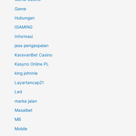
Game
Hubungan
IGAMING
Informasi
jasa pengaspalan
KaravanBet Casino
Kasyno Online PL
king johnnie
Layartancap21
Led
marka jalan
Masalbet
MB
Mobile