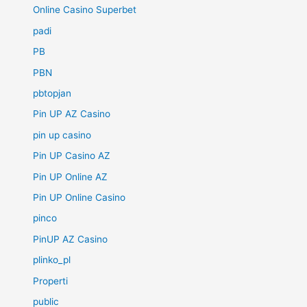
Online Casino Superbet
padi
PB
PBN
pbtopjan
Pin UP AZ Casino
pin up casino
Pin UP Casino AZ
Pin UP Online AZ
Pin UP Online Casino
pinco
PinUP AZ Casino
plinko_pl
Properti
public