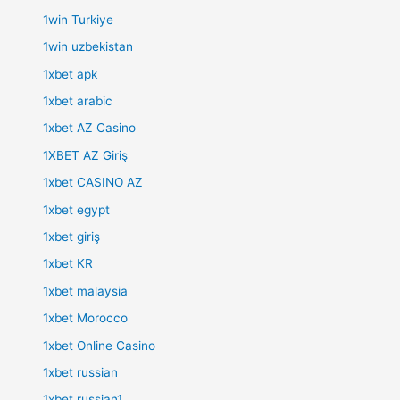
1win Turkiye
1win uzbekistan
1xbet apk
1xbet arabic
1xbet AZ Casino
1XBET AZ Giriş
1xbet CASINO AZ
1xbet egypt
1xbet giriş
1xbet KR
1xbet malaysia
1xbet Morocco
1xbet Online Casino
1xbet russian
1xbet russian1