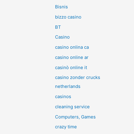
Bisnis
bizzo casino
BT
Casino
casino onlina ca
casino online ar
casinò online it
casino zonder crucks
netherlands
casinos
cleaning service
Computers, Games
crazy time