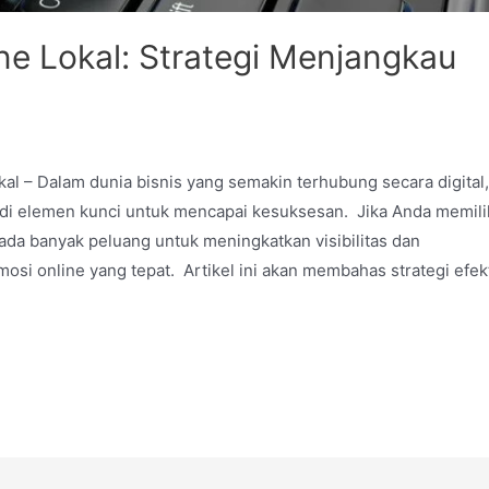
ne Lokal: Strategi Menjangkau
al – Dalam dunia bisnis yang semakin terhubung secara digital
jadi elemen kunci untuk mencapai kesuksesan. Jika Anda memili
 ada banyak peluang untuk meningkatkan visibilitas dan
si online yang tepat. Artikel ini akan membahas strategi efekt