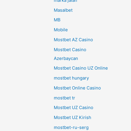
marka jalan
Masalbet
MB
Mobile
Mostbet AZ Casino
Mostbet Casino
Azerbaycan
Mostbet Casino UZ Online
mostbet hungary
Mostbet Online Casino
mostbet tr
Mostbet UZ Casino
Mostbet UZ Kirish
mostbet-ru-serg