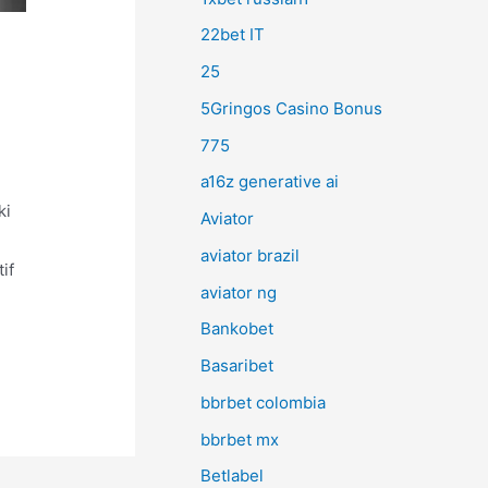
22bet IT
25
5Gringos Casino Bonus
775
,
a16z generative ai
ki
Aviator
aviator brazil
if
aviator ng
Bankobet
Basaribet
bbrbet colombia
bbrbet mx
Betlabel