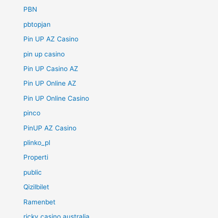
PBN
pbtopjan
Pin UP AZ Casino
pin up casino
Pin UP Casino AZ
Pin UP Online AZ
Pin UP Online Casino
pinco
PinUP AZ Casino
plinko_pl
Properti
public
Qizilbilet
Ramenbet
ricky casino australia