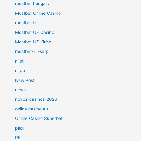
mostbet hungary
Mostbet Online Casino
mostbet tr
Mostbet UZ Casino
Mostbet UZ Kirish
mostbet-ru-serg
n_bt
n_pu
New Post
news
novos-casinos-2026
online casino au
Online Casino Superbet
padi
PB