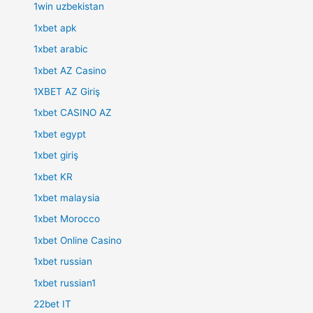
1win uzbekistan
1xbet apk
1xbet arabic
1xbet AZ Casino
1XBET AZ Giriş
1xbet CASINO AZ
1xbet egypt
1xbet giriş
1xbet KR
1xbet malaysia
1xbet Morocco
1xbet Online Casino
1xbet russian
1xbet russian1
22bet IT