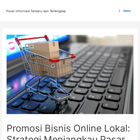
Lewati
ke
Pusat Informasi Terbaru dan Terlengkap
Menu
Main
konten
Menu
Promosi Bisnis Online Lokal:
Strategi Menjangkau Pasar