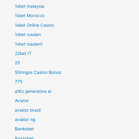
1xbet malaysia
1xbet Morocco
1xbet Online Casino
1xbet russian
1xbet russian1
22bet IT
25
5Gringos Casino Bonus
775
a16z generative ai
Aviator
aviator brazil
aviator ng
Bankobet
Basaribet