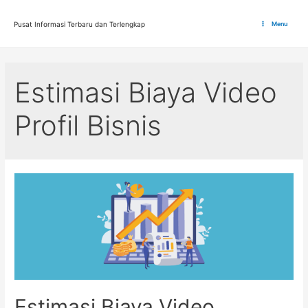
Lewati
ke
Pusat Informasi Terbaru dan Terlengkap
Menu
Main
konten
Menu
Estimasi Biaya Video
Profil Bisnis
Estimasi Biaya Video