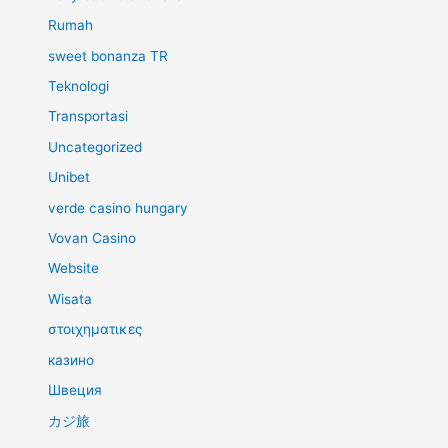
Rumah
sweet bonanza TR
Teknologi
Transportasi
Uncategorized
Unibet
verde casino hungary
Vovan Casino
Website
Wisata
στοιχηματικες
казино
Швеция
カジ旅