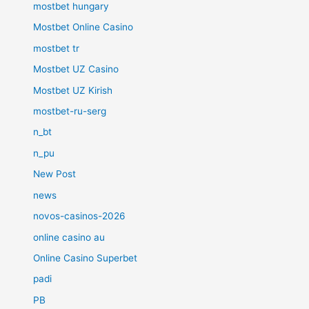
mostbet hungary
Mostbet Online Casino
mostbet tr
Mostbet UZ Casino
Mostbet UZ Kirish
mostbet-ru-serg
n_bt
n_pu
New Post
news
novos-casinos-2026
online casino au
Online Casino Superbet
padi
PB