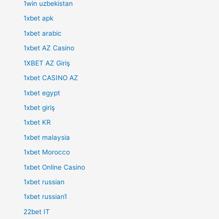
1win uzbekistan
1xbet apk
1xbet arabic
1xbet AZ Casino
1XBET AZ Giriş
1xbet CASINO AZ
1xbet egypt
1xbet giriş
1xbet KR
1xbet malaysia
1xbet Morocco
1xbet Online Casino
1xbet russian
1xbet russian1
22bet IT