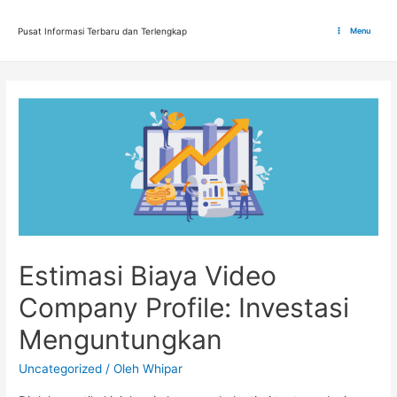
Lewati
ke
Pusat Informasi Terbaru dan Terlengkap
Menu
Main
konten
Menu
Estimasi Biaya Video
Company Profile: Investasi
Menguntungkan
Uncategorized
/ Oleh
Whipar