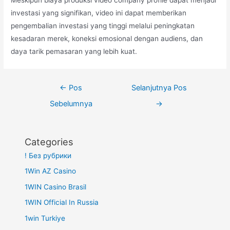
Meskipun biaya produksi video company profile dapat menjadi
investasi yang signifikan, video ini dapat memberikan
pengembalian investasi yang tinggi melalui peningkatan
kesadaran merek, koneksi emosional dengan audiens, dan
daya tarik pemasaran yang lebih kuat.
Navigasi
←
Pos
Selanjutnya Pos
pos
Sebelumnya
→
Categories
! Без рубрики
1Win AZ Casino
1WIN Casino Brasil
1WIN Official In Russia
1win Turkiye