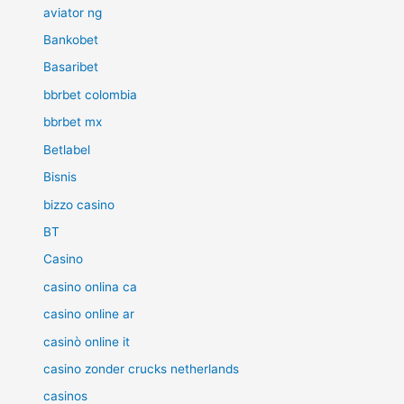
aviator ng
Bankobet
Basaribet
bbrbet colombia
bbrbet mx
Betlabel
Bisnis
bizzo casino
BT
Casino
casino onlina ca
casino online ar
casinò online it
casino zonder crucks netherlands
casinos