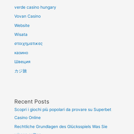
verde casino hungary
Vovan Casino
Website
Wisata
στοιχηματικες
казино
Швеция
カジ旅
Recent Posts
Scopri i giochi più popolari da provare su Superbet
Casino Online
Rechtliche Grundlagen des Glücksspiels Was Sie