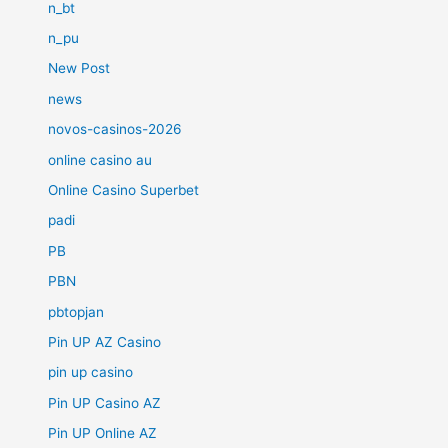
n_bt
n_pu
New Post
news
novos-casinos-2026
online casino au
Online Casino Superbet
padi
PB
PBN
pbtopjan
Pin UP AZ Casino
pin up casino
Pin UP Casino AZ
Pin UP Online AZ