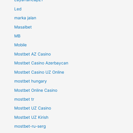
Led
marka jalan
Masalbet
MB
Mobile
Mostbet AZ Casino
Mostbet Casino Azerbaycan
Mostbet Casino UZ Online
mostbet hungary
Mostbet Online Casino
mostbet tr
Mostbet UZ Casino
Mostbet UZ Kirish
mostbet-ru-serg