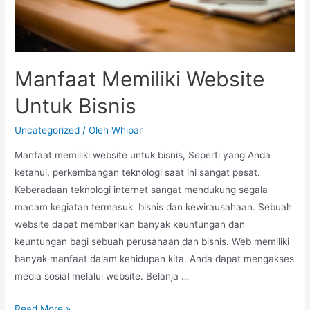
Manfaat Memiliki Website
Untuk Bisnis
Uncategorized
/ Oleh
Whipar
Manfaat memiliki website untuk bisnis, Seperti yang Anda
ketahui, perkembangan teknologi saat ini sangat pesat.
Keberadaan teknologi internet sangat mendukung segala
macam kegiatan termasuk bisnis dan kewirausahaan. Sebuah
website dapat memberikan banyak keuntungan dan
keuntungan bagi sebuah perusahaan dan bisnis. Web memiliki
banyak manfaat dalam kehidupan kita. Anda dapat mengakses
media sosial melalui website. Belanja …
Manfaat
Read More »