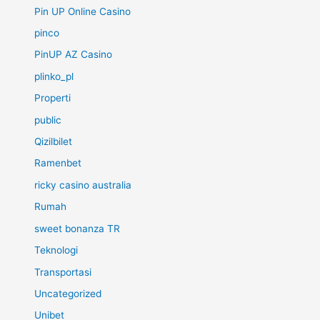
Pin UP Online Casino
pinco
PinUP AZ Casino
plinko_pl
Properti
public
Qizilbilet
Ramenbet
ricky casino australia
Rumah
sweet bonanza TR
Teknologi
Transportasi
Uncategorized
Unibet