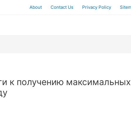
About
Contact Us
Privacy Policy
Site
аги к получению максимальных
ду