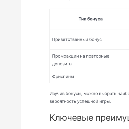
Тип бонуса
Приветственный бонус
Промоакции на повторные
депозиты
Фриспины
Изучив бонусы, можно выбрать наиб
вероятность успешной игры.
Ключевые преимущ