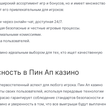
 широкий ассортимент игр и бонусов, но и имеет множество
т его привлекательным для игроков:
 через онлайн-чат, доступная 24/7.
ая безопасные и честные игровые процессы.
имальными комиссиями.
а пользователей.
зино идеальным выбором для тех, кто ищет качественную
ность в Пин Ап казино
о первостепенный аспект для любого игрока. Пин Ап казино
ты своих пользователей, используя передовые технологии
расао гарантирует соблюдение стандартов безопасности и
азино и уверенность в том, что все выигрыши будут выплаче