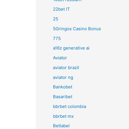
22bet IT
25
5Gringos Casino Bonus
775
a16z generative ai
Aviator
aviator brazil
aviator ng
Bankobet
Basaribet
bbrbet colombia
bbrbet mx
Betlabel