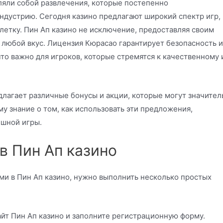
ляли собой развлечения, которые постепенно
дустрию. Сегодня казино предлагают широкий спектр игр,
улетку. Пин Ап казино не исключение, предоставляя своим
 любой вкус. Лицензия Кюрасао гарантирует безопасность 
что важно для игроков, которые стремятся к качественному 
длагает различные бонусы и акции, которые могут значител
у знание о том, как использовать эти предложения,
ешной игры.
 в Пин Ап казино
ми в Пин Ап казино, нужно выполнить несколько простых
айт Пин Ап казино и заполните регистрационную форму.