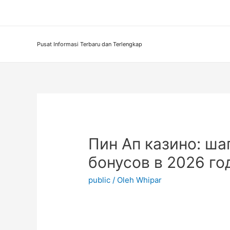
Lewati
ke
konten
Pusat Informasi Terbaru dan Terlengkap
Пин Ап казино: ш
бонусов в 2026 го
public
/ Oleh
Whipar