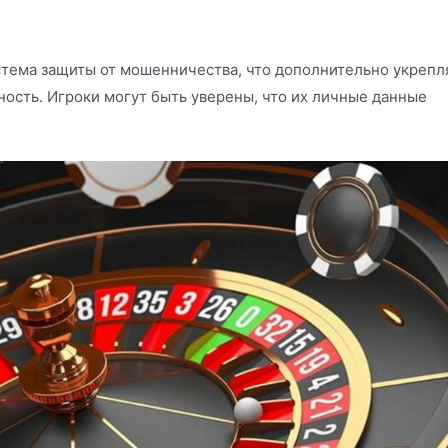
истема защиты от мошенничества, что дополнительно укрепл
ность. Игроки могут быть уверены, что их личные данные