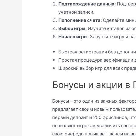
Подтверждение данных:
Подтверд
учетной записи.
Пополнение счета:
Сделайте мини
Выбор игры:
Изучите каталог из б
Начало игры:
Запустите игру и на
Быстрая регистрация без дополн
Простая процедура верификации д
Широкий выбор игр для всех пред
Бонусы и акции в 
Бонусы – это один из важных факторо
предлагает своим новым пользовате
первый депозит и 250 фриспинов, ч
позволяют игрокам увеличить свою с
свою очередь повышает шансы на в