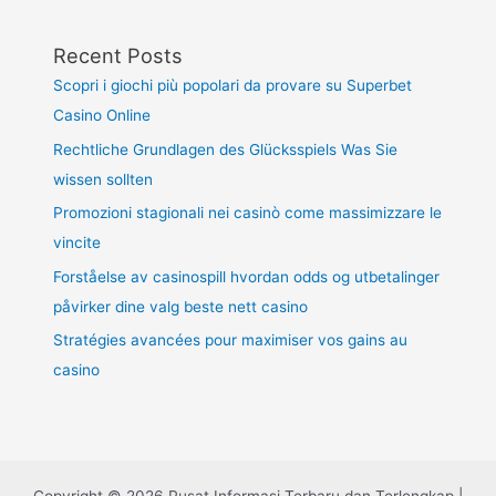
Recent Posts
Scopri i giochi più popolari da provare su Superbet
Casino Online
Rechtliche Grundlagen des Glücksspiels Was Sie
wissen sollten
Promozioni stagionali nei casinò come massimizzare le
vincite
Forståelse av casinospill hvordan odds og utbetalinger
påvirker dine valg beste nett casino
Stratégies avancées pour maximiser vos gains au
casino