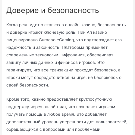
Доверие и безопасность
Когда речь идет о ставках в онлайн-казино, безопасность
и доверие играют ключевую роль. Пин Ап казино
лицензировано Curacao eGaming, что подтверждает его
надежность и законность. Платформа применяет
современные технологии шифрования, обеспечивая
защиту личных данных и финансов игроков. Это
гарантирует, что все транзакции проходят безопасно, а
игроки могут сосредоточиться на игре, не беспокоясь о
своей безопасности.
Кроме того, казино предоставляет круглосуточную
поддержку через онлайн-чат, что позволяет игрокам
получать помощь в любое время. Это добавляет
дополнительный уровень уверенности для пользователей,
обращающихся с вопросами или проблемами.