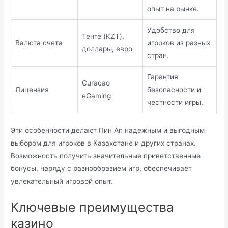
опыт на рынке.
Удобство для
Тенге (KZT),
Валюта счета
игроков из разных
доллары, евро
стран.
Гарантия
Curacao
Лицензия
безопасности и
eGaming
честности игры.
Эти особенности делают Пин Ап надежным и выгодным
выбором для игроков в Казахстане и других странах.
Возможность получить значительные приветственные
бонусы, наряду с разнообразием игр, обеспечивает
увлекательный игровой опыт.
Ключевые преимущества
казино