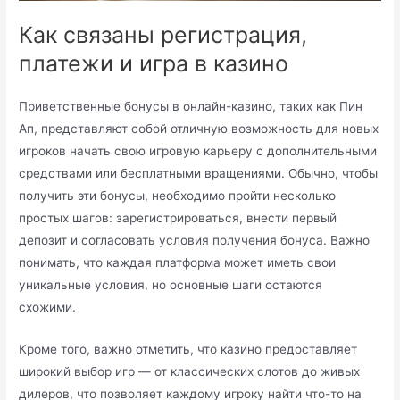
Как связаны регистрация,
платежи и игра в казино
Приветственные бонусы в онлайн-казино, таких как Пин
Ап, представляют собой отличную возможность для новых
игроков начать свою игровую карьеру с дополнительными
средствами или бесплатными вращениями. Обычно, чтобы
получить эти бонусы, необходимо пройти несколько
простых шагов: зарегистрироваться, внести первый
депозит и согласовать условия получения бонуса. Важно
понимать, что каждая платформа может иметь свои
уникальные условия, но основные шаги остаются
схожими.
Кроме того, важно отметить, что казино предоставляет
широкий выбор игр — от классических слотов до живых
дилеров, что позволяет каждому игроку найти что-то на