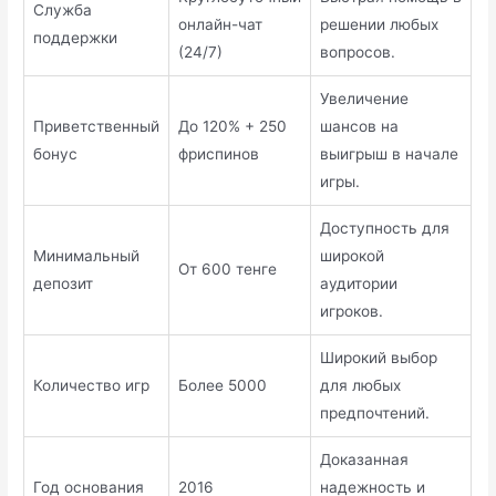
Служба
онлайн-чат
решении любых
поддержки
(24/7)
вопросов.
Увеличение
Приветственный
До 120% + 250
шансов на
бонус
фриспинов
выигрыш в начале
игры.
Доступность для
Минимальный
широкой
От 600 тенге
депозит
аудитории
игроков.
Широкий выбор
Количество игр
Более 5000
для любых
предпочтений.
Доказанная
Год основания
2016
надежность и