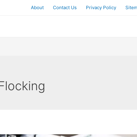
About
Contact Us
Privacy Policy
Site
Flocking