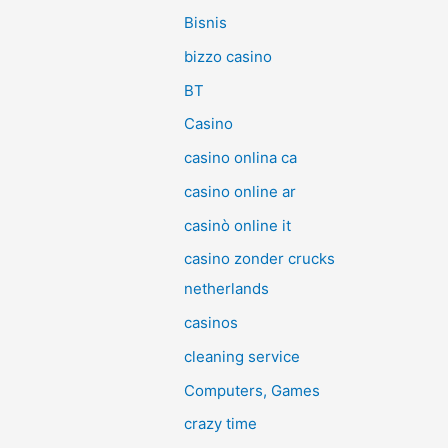
Bisnis
bizzo casino
BT
Casino
casino onlina ca
casino online ar
casinò online it
casino zonder crucks
netherlands
casinos
cleaning service
Computers, Games
crazy time