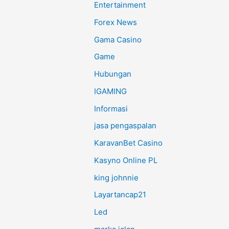
Entertainment
Forex News
Gama Casino
Game
Hubungan
IGAMING
Informasi
jasa pengaspalan
KaravanBet Casino
Kasyno Online PL
king johnnie
Layartancap21
Led