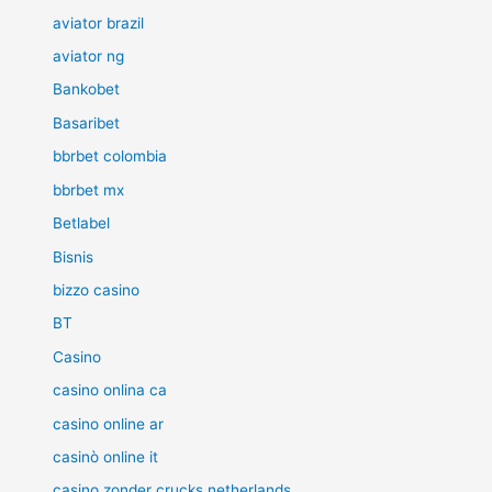
aviator brazil
aviator ng
Bankobet
Basaribet
bbrbet colombia
bbrbet mx
Betlabel
Bisnis
bizzo casino
BT
Casino
casino onlina ca
casino online ar
casinò online it
casino zonder crucks netherlands