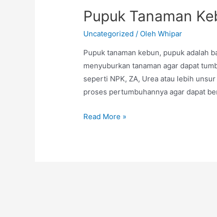
Pupuk Tanaman Ke
Uncategorized
/ Oleh
Whipar
Pupuk tanaman kebun, pupuk adalah baha
menyuburkan tanaman agar dapat tumb
seperti NPK, ZA, Urea atau lebih uns
proses pertumbuhannya agar dapat ber
Pupuk
Read More »
Tanaman
Kebun