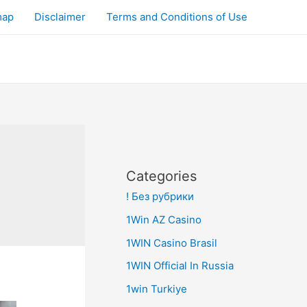
map
Disclaimer
Terms and Conditions of Use
Categories
! Без рубрики
1Win AZ Casino
1WIN Casino Brasil
1WIN Official In Russia
1win Turkiye