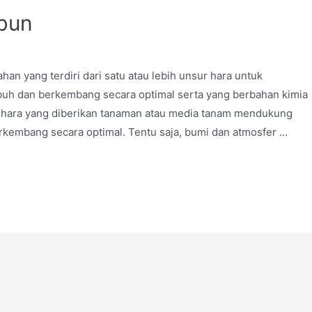
bun
n yang terdiri dari satu atau lebih unsur hara untuk
uh dan berkembang secara optimal serta yang berbahan kimia
ur hara yang diberikan tanaman atau media tanam mendukung
kembang secara optimal. Tentu saja, bumi dan atmosfer …