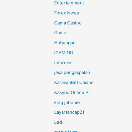
Entertainment
Forex News
Gama Casino
Game
Hubungan
IGAMING
Informasi
jasa pengaspalan
KaravanBet Casino
Kasyno Online PL
king johnnie
Layartancap21
Led