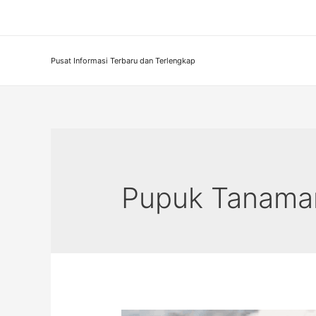
Lewati
ke
konten
Pusat Informasi Terbaru dan Terlengkap
Pupuk Tanama