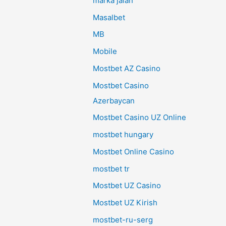
marka jalan
Masalbet
MB
Mobile
Mostbet AZ Casino
Mostbet Casino
Azerbaycan
Mostbet Casino UZ Online
mostbet hungary
Mostbet Online Casino
mostbet tr
Mostbet UZ Casino
Mostbet UZ Kirish
mostbet-ru-serg