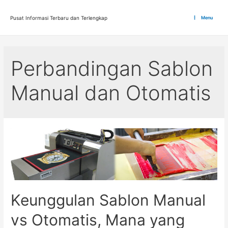
Lewati
ke
Pusat Informasi Terbaru dan Terlengkap
Menu
Main
konten
Menu
Perbandingan Sablon
Manual dan Otomatis
Keunggulan Sablon Manual
vs Otomatis, Mana yang