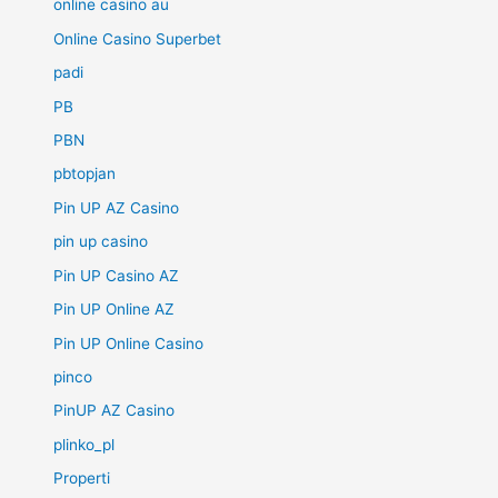
online casino au
Online Casino Superbet
padi
PB
PBN
pbtopjan
Pin UP AZ Casino
pin up casino
Pin UP Casino AZ
Pin UP Online AZ
Pin UP Online Casino
pinco
PinUP AZ Casino
plinko_pl
Properti