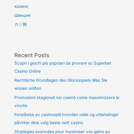
казино
Швеция
カジ旅
Recent Posts
Scopri i giochi più popolari da provare su Superbet
Casino Online
Rechtliche Grundlagen des Glücksspiels Was Sie
wissen sollten
Promozioni stagionali nei casinò come massimizzare le
vincite
Forståelse av casinospill hvordan odds og utbetalinger
påvirker dine valg beste nett casino
Stratégies avancées pour maximiser vos gains au