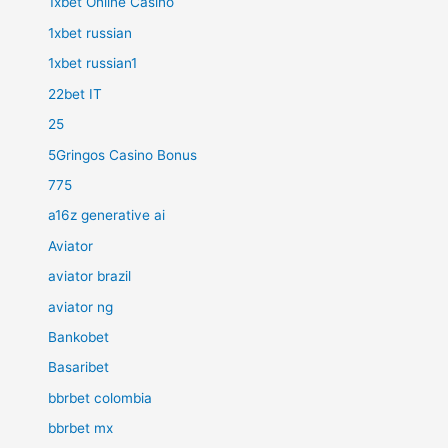
1xbet Online Casino
1xbet russian
1xbet russian1
22bet IT
25
5Gringos Casino Bonus
775
a16z generative ai
Aviator
aviator brazil
aviator ng
Bankobet
Basaribet
bbrbet colombia
bbrbet mx