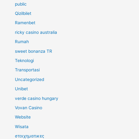
public
Qizilbilet
Ramenbet
ricky casino australia
Rumah
sweet bonanza TR
Teknologi
Transportasi
Uncategorized
Unibet
verde casino hungary
Vovan Casino
Website
Wisata
στοιχηματικες