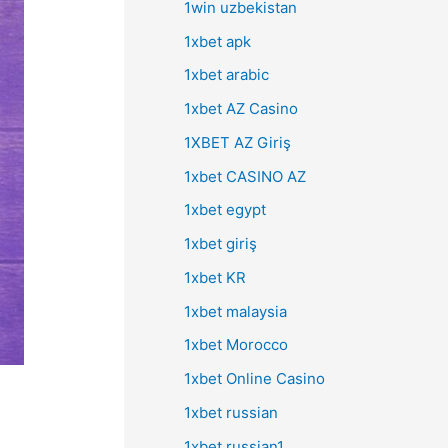
1win uzbekistan
1xbet apk
1xbet arabic
1xbet AZ Casino
1XBET AZ Giriş
1xbet CASINO AZ
1xbet egypt
1xbet giriş
1xbet KR
1xbet malaysia
1xbet Morocco
1xbet Online Casino
1xbet russian
1xbet russian1