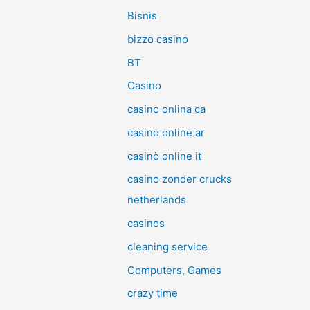
Bisnis
bizzo casino
BT
Casino
casino onlina ca
casino online ar
casinò online it
casino zonder crucks
netherlands
casinos
cleaning service
Computers, Games
crazy time