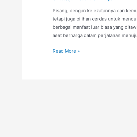
Pisang, dengan kelezatannya dan kemu
tetapi juga pilihan cerdas untuk menduk
berbagai manfaat luar biasa yang ditaw
aset berharga dalam perjalanan menuj
Manfaat
Read More »
Luar
Biasa
Pisang
dalam
Diet
Sehat