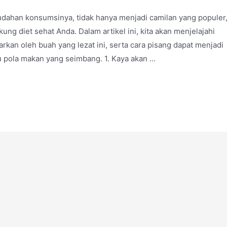
dahan konsumsinya, tidak hanya menjadi camilan yang populer
ung diet sehat Anda. Dalam artikel ini, kita akan menjelajahi
arkan oleh buah yang lezat ini, serta cara pisang dapat menjadi
u pola makan yang seimbang. 1. Kaya akan …