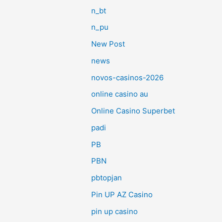
n_bt
n_pu
New Post
news
novos-casinos-2026
online casino au
Online Casino Superbet
padi
PB
PBN
pbtopjan
Pin UP AZ Casino
pin up casino