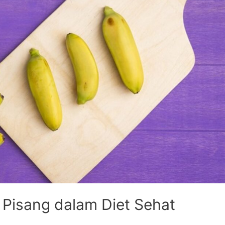
 Pisang dalam Diet Sehat