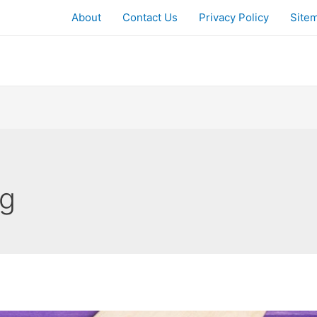
About
Contact Us
Privacy Policy
Site
ng