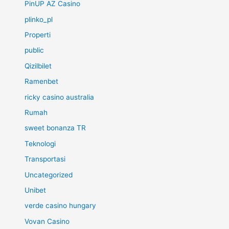
PinUP AZ Casino
plinko_pl
Properti
public
Qizilbilet
Ramenbet
ricky casino australia
Rumah
sweet bonanza TR
Teknologi
Transportasi
Uncategorized
Unibet
verde casino hungary
Vovan Casino