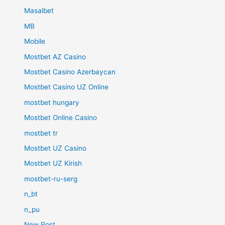
Masalbet
MB
Mobile
Mostbet AZ Casino
Mostbet Casino Azerbaycan
Mostbet Casino UZ Online
mostbet hungary
Mostbet Online Casino
mostbet tr
Mostbet UZ Casino
Mostbet UZ Kirish
mostbet-ru-serg
n_bt
n_pu
New Post