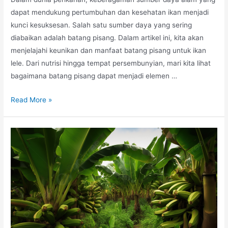
dapat mendukung pertumbuhan dan kesehatan ikan menjadi
kunci kesuksesan. Salah satu sumber daya yang sering
diabaikan adalah batang pisang. Dalam artikel ini, kita akan
menjelajahi keunikan dan manfaat batang pisang untuk ikan
lele. Dari nutrisi hingga tempat persembunyian, mari kita lihat
bagaimana batang pisang dapat menjadi elemen …
Manfaat
Read More »
Batang
Pisang
untuk
Ikan
Lele