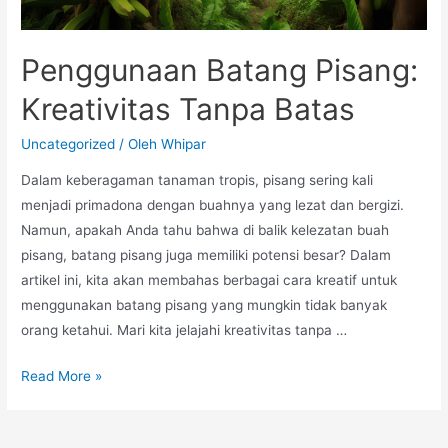
Penggunaan Batang Pisang:
Kreativitas Tanpa Batas
Uncategorized
/ Oleh
Whipar
Dalam keberagaman tanaman tropis, pisang sering kali
menjadi primadona dengan buahnya yang lezat dan bergizi.
Namun, apakah Anda tahu bahwa di balik kelezatan buah
pisang, batang pisang juga memiliki potensi besar? Dalam
artikel ini, kita akan membahas berbagai cara kreatif untuk
menggunakan batang pisang yang mungkin tidak banyak
orang ketahui. Mari kita jelajahi kreativitas tanpa …
Penggunaan
Read More »
Batang
Pisang: