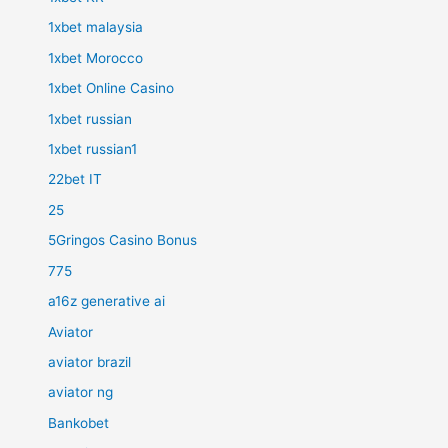
1xbet malaysia
1xbet Morocco
1xbet Online Casino
1xbet russian
1xbet russian1
22bet IT
25
5Gringos Casino Bonus
775
a16z generative ai
Aviator
aviator brazil
aviator ng
Bankobet