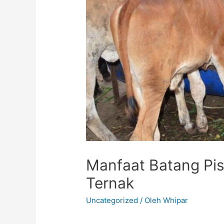
Manfaat Batang Pi
Ternak
Uncategorized
/ Oleh
Whipar