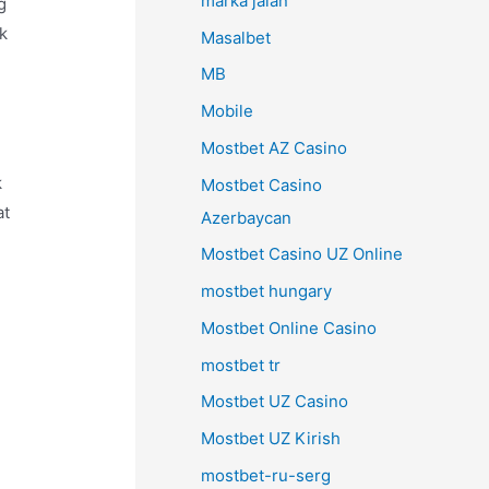
marka jalan
g
k
Masalbet
MB
Mobile
Mostbet AZ Casino
k
Mostbet Casino
at
Azerbaycan
Mostbet Casino UZ Online
mostbet hungary
Mostbet Online Casino
mostbet tr
Mostbet UZ Casino
Mostbet UZ Kirish
mostbet-ru-serg