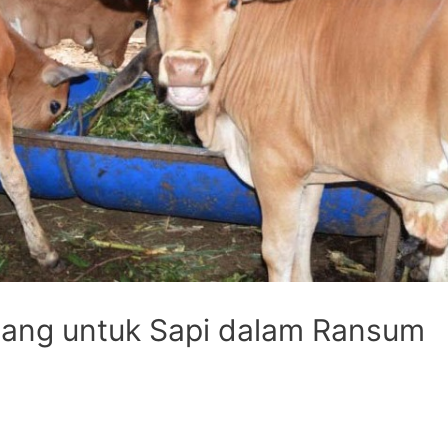
sang untuk Sapi dalam Ransum