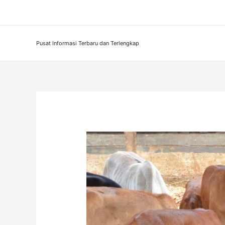
Lewati
ke
konten
Pusat Informasi Terbaru dan Terlengkap