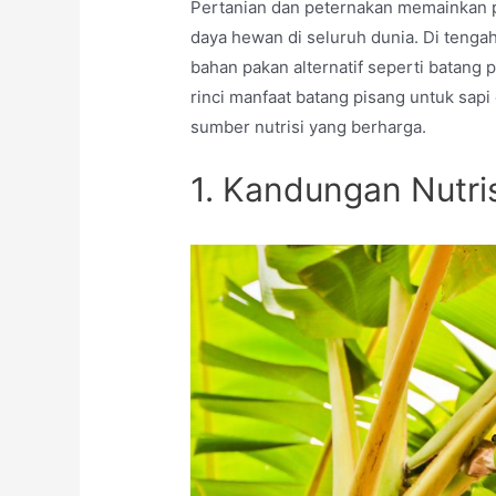
Pertanian dan peternakan memainkan 
daya hewan di seluruh dunia. Di tenga
bahan pakan alternatif seperti batang 
rinci manfaat batang pisang untuk sap
sumber nutrisi yang berharga.
1. Kandungan Nutri