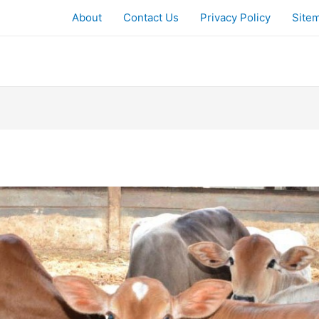
About
Contact Us
Privacy Policy
Site