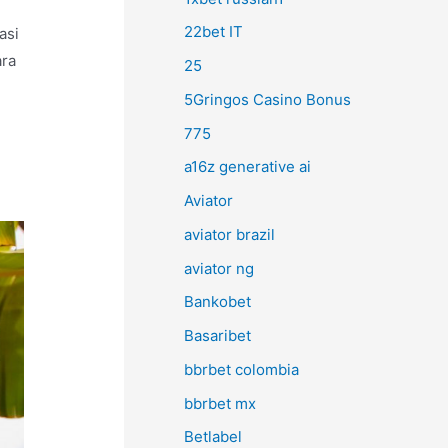
22bet IT
asi
ara
25
5Gringos Casino Bonus
775
a16z generative ai
Aviator
aviator brazil
aviator ng
Bankobet
Basaribet
bbrbet colombia
bbrbet mx
Betlabel