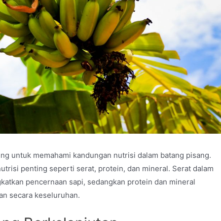
ing untuk memahami kandungan nutrisi dalam batang pisang.
isi penting seperti serat, protein, dan mineral. Serat dalam
atkan pencernaan sapi, sedangkan protein dan mineral
n secara keseluruhan.