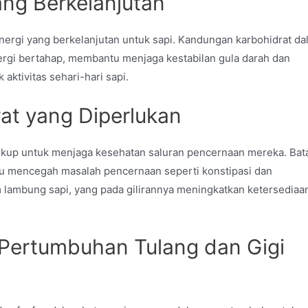
ang Berkelanjutan
nergi yang berkelanjutan untuk sapi. Kandungan karbohidrat da
rgi bertahap, membantu menjaga kestabilan gula darah dan
ktivitas sehari-hari sapi.
at yang Diperlukan
ukup untuk menjaga kesehatan saluran pencernaan mereka. Bat
u mencegah masalah pencernaan seperti konstipasi dan
 lambung sapi, yang pada gilirannya meningkatkan ketersediaa
 Pertumbuhan Tulang dan Gigi