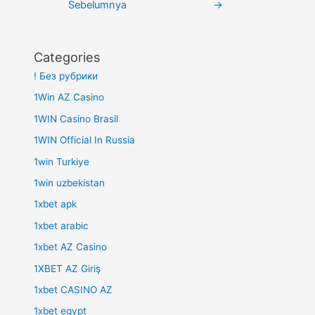
Sebelumnya
→
Categories
! Без рубрики
1Win AZ Casino
1WIN Casino Brasil
1WIN Official In Russia
1win Turkiye
1win uzbekistan
1xbet apk
1xbet arabic
1xbet AZ Casino
1XBET AZ Giriş
1xbet CASINO AZ
1xbet egypt