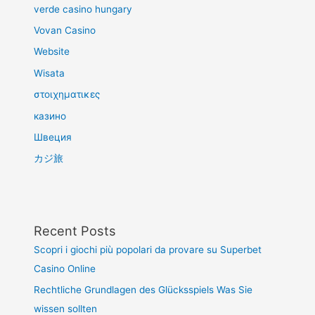
verde casino hungary
Vovan Casino
Website
Wisata
στοιχηματικες
казино
Швеция
カジ旅
Recent Posts
Scopri i giochi più popolari da provare su Superbet
Casino Online
Rechtliche Grundlagen des Glücksspiels Was Sie
wissen sollten