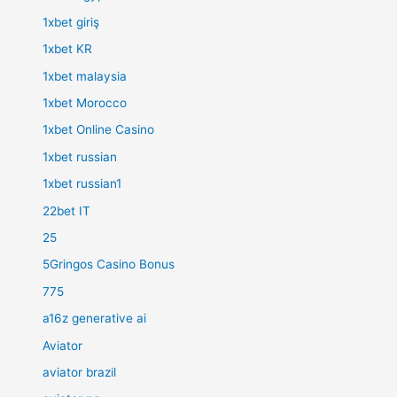
1xbet giriş
1xbet KR
1xbet malaysia
1xbet Morocco
1xbet Online Casino
1xbet russian
1xbet russian1
22bet IT
25
5Gringos Casino Bonus
775
a16z generative ai
Aviator
aviator brazil