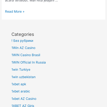
acara tersebut. Mari kita jelajahi …
Seragam
Read More »
Event
dan
Konferensi
Categories
:
! Без рубрики
Menciptakan
Kesatuan
1Win AZ Casino
1WIN Casino Brasil
1WIN Official In Russia
1win Turkiye
1win uzbekistan
1xbet apk
1xbet arabic
1xbet AZ Casino
1XBET AZ Giriş