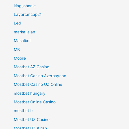
king johnnie
Layartancap21
Led
marka jalan
Masalbet
MB
Mobile
Mostbet AZ Casino
Mostbet Casino Azerbaycan
Mostbet Casino UZ Online
mostbet hungary
Mostbet Online Casino
mostbet tr
Mostbet UZ Casino
Mostbet UZ Kirish