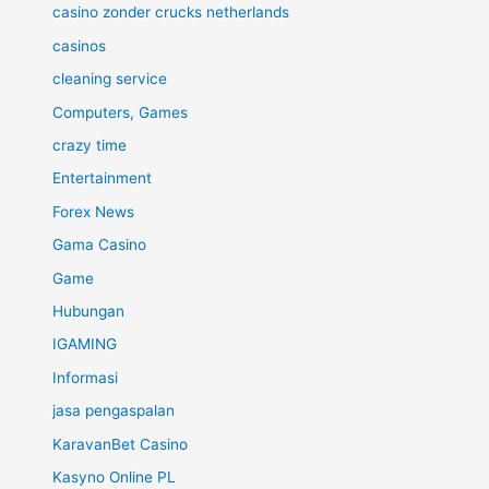
casino zonder crucks netherlands
casinos
cleaning service
Computers, Games
crazy time
Entertainment
Forex News
Gama Casino
Game
Hubungan
IGAMING
Informasi
jasa pengaspalan
KaravanBet Casino
Kasyno Online PL