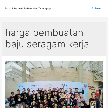
Lewati
ke
Pusat Informasi Terbaru dan Terlengkap
Menu
Main
konten
Menu
harga pembuatan
baju seragam kerja