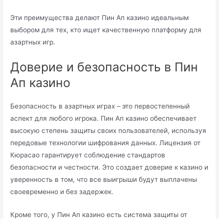
Эти преимущества делают Пин Ап казино идеальным
выбором для тех, кто ищет качественную платформу для
азартных игр.
Доверие и безопасность в Пин
Ап казино
Безопасность в азартных играх – это первостепенный
аспект для любого игрока. Пин Ап казино обеспечивает
высокую степень защиты своих пользователей, используя
передовые технологии шифрования данных. Лицензия от
Кюрасао гарантирует соблюдение стандартов
безопасности и честности. Это создает доверие к казино и
уверенность в том, что все выигрыши будут выплачены
своевременно и без задержек.
Кроме того, у Пин Ап казино есть система защиты от