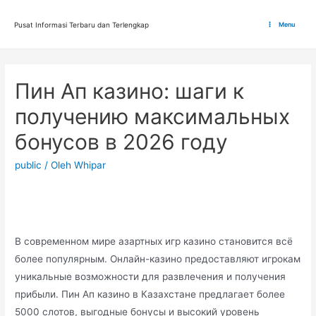
Lewati
ke
Pusat Informasi Terbaru dan Terlengkap
Menu
Main
konten
Menu
Пин Ап казино: шаги к
получению максимальных
бонусов в 2026 году
public
/ Oleh
Whipar
В современном мире азартных игр казино становится всё
более популярным. Онлайн-казино предоставляют игрокам
уникальные возможности для развлечения и получения
прибыли. Пин Ап казино в Казахстане предлагает более
5000 слотов, выгодные бонусы и высокий уровень