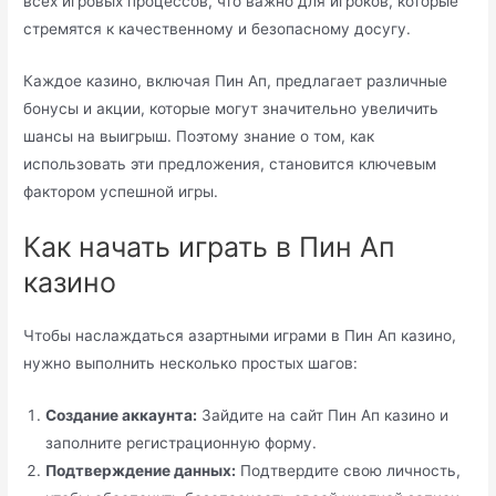
всех игровых процессов, что важно для игроков, которые
стремятся к качественному и безопасному досугу.
Каждое казино, включая Пин Ап, предлагает различные
бонусы и акции, которые могут значительно увеличить
шансы на выигрыш. Поэтому знание о том, как
использовать эти предложения, становится ключевым
фактором успешной игры.
Как начать играть в Пин Ап
казино
Чтобы наслаждаться азартными играми в Пин Ап казино,
нужно выполнить несколько простых шагов:
Создание аккаунта:
Зайдите на сайт Пин Ап казино и
заполните регистрационную форму.
Подтверждение данных:
Подтвердите свою личность,