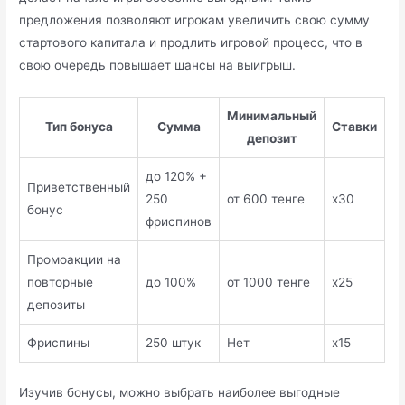
предложения позволяют игрокам увеличить свою сумму
стартового капитала и продлить игровой процесс, что в
свою очередь повышает шансы на выигрыш.
Минимальный
Тип бонуса
Сумма
Ставки
депозит
до 120% +
Приветственный
250
от 600 тенге
x30
бонус
фриспинов
Промоакции на
повторные
до 100%
от 1000 тенге
x25
депозиты
Фриспины
250 штук
Нет
x15
Изучив бонусы, можно выбрать наиболее выгодные