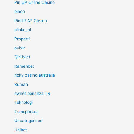
Pin UP Online Casino
pinco
PinUP AZ Casino
plinko_pl
Properti
public
Qizilbilet
Ramenbet
ricky casino australia
Rumah
sweet bonanza TR
Teknologi
Transportasi
Uncategorized
Unibet