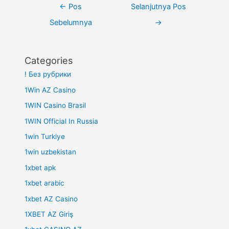
Navigasi
←
Pos
Selanjutnya Pos
pos
Sebelumnya
→
Categories
! Без рубрики
1Win AZ Casino
1WIN Casino Brasil
1WIN Official In Russia
1win Turkiye
1win uzbekistan
1xbet apk
1xbet arabic
1xbet AZ Casino
1XBET AZ Giriş