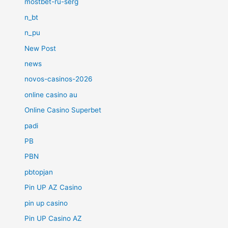
mostbet-ru-serg
n_bt
n_pu
New Post
news
novos-casinos-2026
online casino au
Online Casino Superbet
padi
PB
PBN
pbtopjan
Pin UP AZ Casino
pin up casino
Pin UP Casino AZ