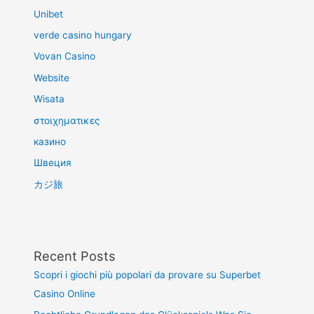
Unibet
verde casino hungary
Vovan Casino
Website
Wisata
στοιχηματικες
казино
Швеция
カジ旅
Recent Posts
Scopri i giochi più popolari da provare su Superbet
Casino Online