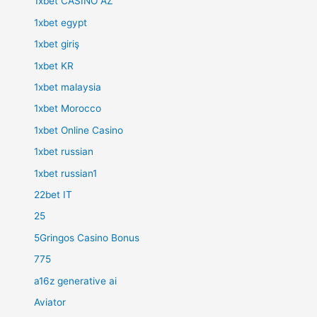
1xbet CASINO AZ
1xbet egypt
1xbet giriş
1xbet KR
1xbet malaysia
1xbet Morocco
1xbet Online Casino
1xbet russian
1xbet russian1
22bet IT
25
5Gringos Casino Bonus
775
a16z generative ai
Aviator