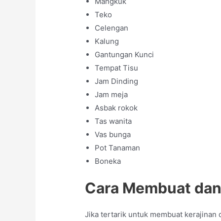
Mangkuk
Teko
Celengan
Kalung
Gantungan Kunci
Tempat Tisu
Jam Dinding
Jam meja
Asbak rokok
Tas wanita
Vas bunga
Pot Tanaman
Boneka
Cara Membuat dan
Jika tertarik untuk membuat kerajinan 