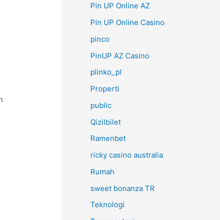
Pin UP Online AZ
Pin UP Online Casino
pinco
PinUP AZ Casino
plinko_pl
Properti
n
public
Qizilbilet
Ramenbet
ricky casino australia
Rumah
sweet bonanza TR
Teknologi