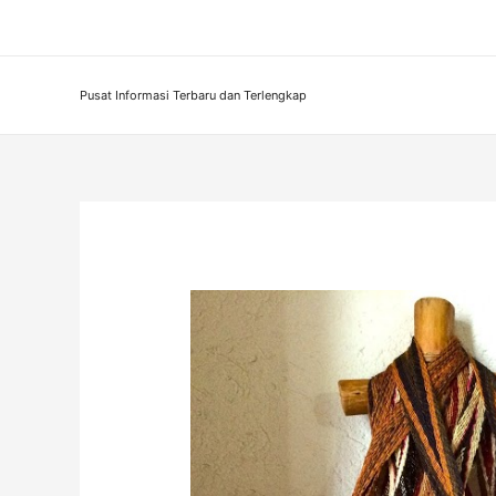
Lewati
ke
konten
Pusat Informasi Terbaru dan Terlengkap