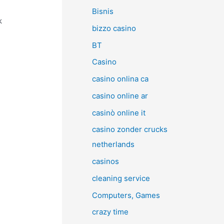
Bisnis
k
bizzo casino
BT
Casino
casino onlina ca
casino online ar
casinò online it
casino zonder crucks
netherlands
casinos
cleaning service
Computers, Games
crazy time