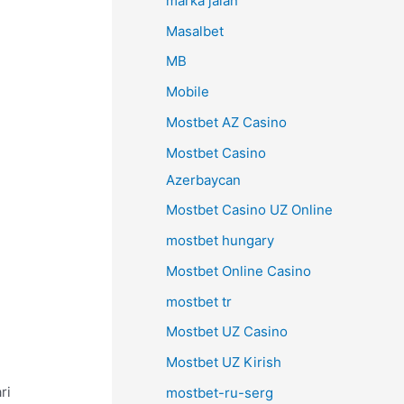
marka jalan
Masalbet
MB
Mobile
Mostbet AZ Casino
Mostbet Casino
Azerbaycan
Mostbet Casino UZ Online
mostbet hungary
Mostbet Online Casino
mostbet tr
Mostbet UZ Casino
Mostbet UZ Kirish
ri
mostbet-ru-serg