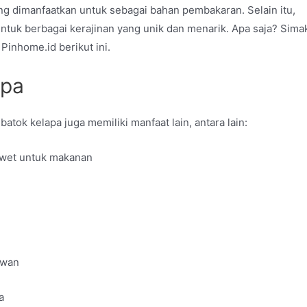
ing dimanfaatkan untuk sebagai bahan pembakaran. Selain itu,
untuk berbagai kerajinan yang unik dan menarik. Apa saja? Sima
 Pinhome.id berikut ini.
apa
atok kelapa juga memiliki manfaat lain, antara lain:
awet untuk makanan
ewan
a