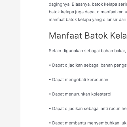
dagingnya. Biasanya, batok kelapa ser
batok kelapa juga dapat dimanfaatkan 
manfaat batok kelapa yang dilansir dari
Manfaat Batok Kel
Selain digunakan sebagai bahan bakar, b
• Dapat dijadikan sebagai bahan peng
• Dapat mengobati keracunan
• Dapat menurunkan kolesterol
• Dapat dijadikan sebagai anti racun h
• Dapat membantu menyembuhkan luk