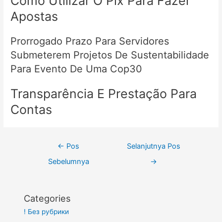
Como Utilizar O Pix Para Fazer
Apostas
Prorrogado Prazo Para Servidores
Submeterem Projetos De Sustentabilidade
Para Evento De Uma Cop30
Transparência E Prestação Para
Contas
Navigasi
←
Pos
Selanjutnya Pos
pos
Sebelumnya
→
Categories
! Без рубрики