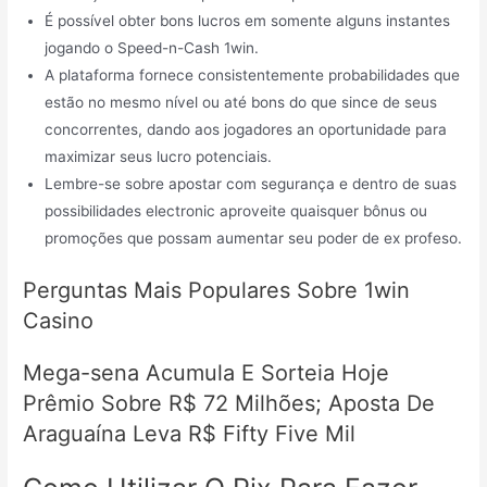
É possível obter bons lucros em somente alguns instantes
jogando o Speed-n-Cash 1win.
A plataforma fornece consistentemente probabilidades que
estão no mesmo nível ou até bons do que since de seus
concorrentes, dando aos jogadores an oportunidade para
maximizar seus lucro potenciais.
Lembre-se sobre apostar com segurança e dentro de suas
possibilidades electronic aproveite quaisquer bônus ou
promoções que possam aumentar seu poder de ex profeso.
Perguntas Mais Populares Sobre 1win
Casino
Mega-sena Acumula E Sorteia Hoje
Prêmio Sobre R$ 72 Milhões; Aposta De
Araguaína Leva R$ Fifty Five Mil