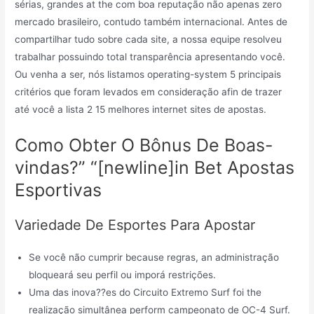
sérias, grandes at the com boa reputação não apenas zero
mercado brasileiro, contudo também internacional. Antes de
compartilhar tudo sobre cada site, a nossa equipe resolveu
trabalhar possuindo total transparência apresentando você.
Ou venha a ser, nós listamos operating-system 5 principais
critérios que foram levados em consideração afin de trazer
até você a lista 2 15 melhores internet sites de apostas.
Como Obter O Bônus De Boas-
vindas?” “[newline]in Bet Apostas
Esportivas
Variedade De Esportes Para Apostar
Se você não cumprir because regras, an administração
bloqueará seu perfil ou imporá restrições.
Uma das inova??es do Circuito Extremo Surf foi the
realização simultânea perform campeonato de OC-4 Surf.