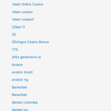
1xbet Online Casino
1xbet russian
1xbet russian1
22bet IT
25
5Gringos Casino Bonus
775
a16z generative ai
Aviator
aviator brazil
aviator ng
Bankobet
Basaribet
bbrbet colombia
bbrbet mx