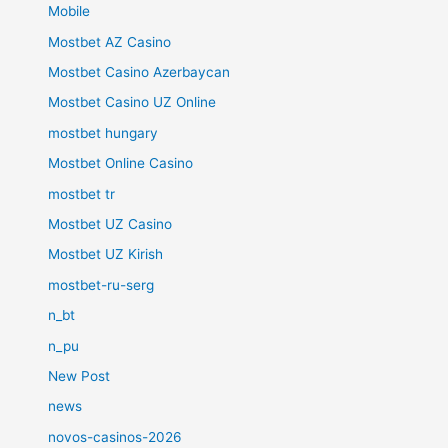
Mobile
Mostbet AZ Casino
Mostbet Casino Azerbaycan
Mostbet Casino UZ Online
mostbet hungary
Mostbet Online Casino
mostbet tr
Mostbet UZ Casino
Mostbet UZ Kirish
mostbet-ru-serg
n_bt
n_pu
New Post
news
novos-casinos-2026