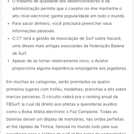
O trabalho de qualidade dos desenvolvedores e da
administração permite que o cassino on-line mantenha o
alto nível electronic ganhe popularidade em todo o mundo.
Para sacar dinheiro, você precisará preencher seus
informações pessoais.
O CT terá a gestão da Associação de Surf sobre Itacaré,
uma dieses mais antigas associadas da Federação Baiana
de Surf.
Apesar de se tornar relativamente novo, o Aviator
proporciona alguma experiência empolgante aos jogadores.
Em muchas as categorias, serão premiados os quatro
primeiros lugares com troféu, medalhas, pranchas e kits sobre
marcas parceiras. O circuito valerá pra o ranking anual da
FBSurf, la cual dá direito aos atletas a querellarse auxílios
como u Bolsa Atleta electronic o Faz Campione. Todas as
baterias deram um display de manobras, nas ondas perfeitas
at the rápidas da Tiririca, famosa no mundo todo pela sua