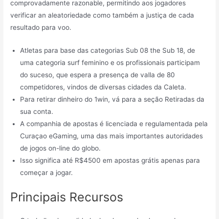
comprovadamente razonable, permitindo aos jogadores
verificar an aleatoriedade como também a justiça de cada
resultado para voo.
Atletas para base das categorias Sub 08 the Sub 18, de
uma categoria surf feminino e os profissionais participam
do suceso, que espera a presença de valla de 80
competidores, vindos de diversas cidades da Caleta.
Para retirar dinheiro do 1win, vá para a seção Retiradas da
sua conta.
A companhia de apostas é licenciada e regulamentada pela
Curaçao eGaming, uma das mais importantes autoridades
de jogos on-line do globo.
Isso significa até R$4500 em apostas grátis apenas para
começar a jogar.
Principais Recursos