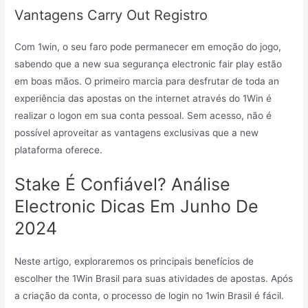
Vantagens Carry Out Registro
Com 1win, o seu faro pode permanecer em emoção do jogo,
sabendo que a new sua segurança electronic fair play estão
em boas mãos. O primeiro marcia para desfrutar de toda an
experiência das apostas on the internet através do 1Win é
realizar o logon em sua conta pessoal. Sem acesso, não é
possível aproveitar as vantagens exclusivas que a new
plataforma oferece.
Stake É Confiável? Análise
Electronic Dicas Em Junho De
2024
Neste artigo, exploraremos os principais benefícios de
escolher the 1Win Brasil para suas atividades de apostas. Após
a criação da conta, o processo de login no 1win Brasil é fácil.