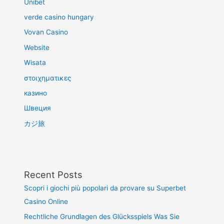
Unibet
verde casino hungary
Vovan Casino
Website
Wisata
στοιχηματικες
казино
Швеция
カジ旅
Recent Posts
Scopri i giochi più popolari da provare su Superbet
Casino Online
Rechtliche Grundlagen des Glücksspiels Was Sie