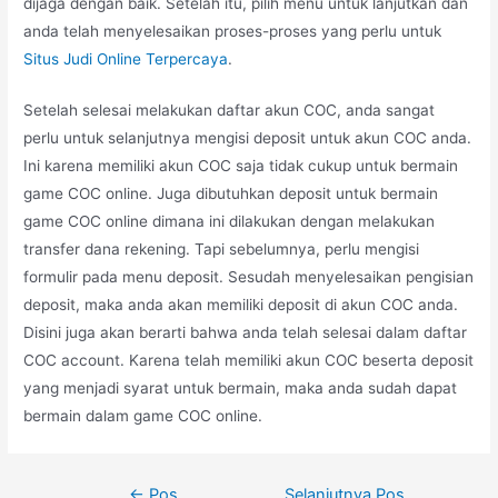
dijaga dengan baik. Setelah itu, pilih menu untuk lanjutkan dan
anda telah menyelesaikan proses-proses yang perlu untuk
Situs Judi Online Terpercaya
.
Setelah selesai melakukan daftar akun COC, anda sangat
perlu untuk selanjutnya mengisi deposit untuk akun COC anda.
Ini karena memiliki akun COC saja tidak cukup untuk bermain
game COC online. Juga dibutuhkan deposit untuk bermain
game COC online dimana ini dilakukan dengan melakukan
transfer dana rekening. Tapi sebelumnya, perlu mengisi
formulir pada menu deposit. Sesudah menyelesaikan pengisian
deposit, maka anda akan memiliki deposit di akun COC anda.
Disini juga akan berarti bahwa anda telah selesai dalam daftar
COC account. Karena telah memiliki akun COC beserta deposit
yang menjadi syarat untuk bermain, maka anda sudah dapat
bermain dalam game COC online.
Navigasi
←
Pos
Selanjutnya Pos