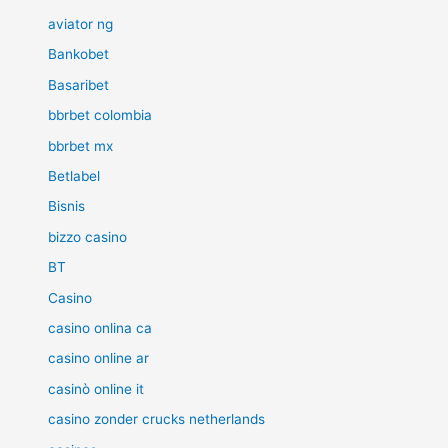
aviator ng
Bankobet
Basaribet
bbrbet colombia
bbrbet mx
Betlabel
Bisnis
bizzo casino
BT
Casino
casino onlina ca
casino online ar
casinò online it
casino zonder crucks netherlands