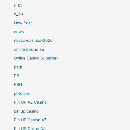
n_bt
n_pu
New Post
news
novos-casinos-2026
online casino au
Online Casino Superbet
padi
PB
PBN
pbtopjan
Pin UP AZ Casino
pin up casino
Pin UP Casino AZ
Pin UP Online AZ