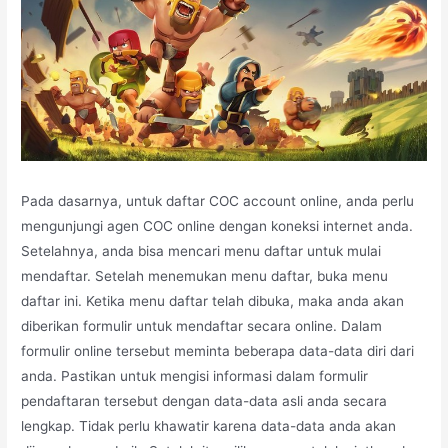
Pada dasarnya, untuk daftar COC account online, anda perlu
mengunjungi agen COC online dengan koneksi internet anda.
Setelahnya, anda bisa mencari menu daftar untuk mulai
mendaftar. Setelah menemukan menu daftar, buka menu
daftar ini. Ketika menu daftar telah dibuka, maka anda akan
diberikan formulir untuk mendaftar secara online. Dalam
formulir online tersebut meminta beberapa data-data diri dari
anda. Pastikan untuk mengisi informasi dalam formulir
pendaftaran tersebut dengan data-data asli anda secara
lengkap. Tidak perlu khawatir karena data-data anda akan