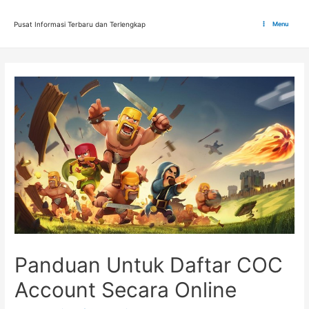
Lewati
ke
Pusat Informasi Terbaru dan Terlengkap
Menu
Main
konten
Menu
Panduan Untuk Daftar COC
Account Secara Online