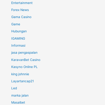
Entertainment
Forex News
Gama Casino
Game
Hubungan
IGAMING
Informasi
jasa pengaspalan
KaravanBet Casino
Kasyno Online PL
king johnnie
Layartancap21
Led
marka jalan
Masalbet