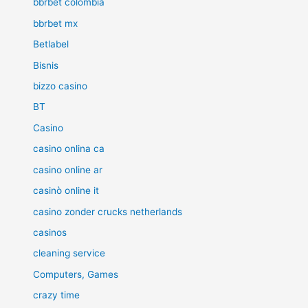
bbrbet colombia
bbrbet mx
Betlabel
Bisnis
bizzo casino
BT
Casino
casino onlina ca
casino online ar
casinò online it
casino zonder crucks netherlands
casinos
cleaning service
Computers, Games
crazy time