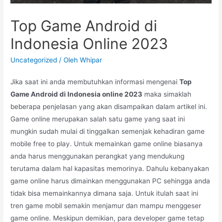
Top Game Android di
Indonesia Online 2023
Uncategorized
/ Oleh
Whipar
Jika saat ini anda membutuhkan informasi mengenai
Top
Game Android di Indonesia online 2023
maka simaklah
beberapa penjelasan yang akan disampaikan dalam artikel ini.
Game online merupakan salah satu game yang saat ini
mungkin sudah mulai di tinggalkan semenjak kehadiran game
mobile free to play. Untuk memainkan game online biasanya
anda harus menggunakan perangkat yang mendukung
terutama dalam hal kapasitas memorinya. Dahulu kebanyakan
game online harus dimainkan menggunakan PC sehingga anda
tidak bisa memainkannya dimana saja. Untuk itulah saat ini
tren game mobil semakin menjamur dan mampu menggeser
game online. Meskipun demikian, para developer game tetap