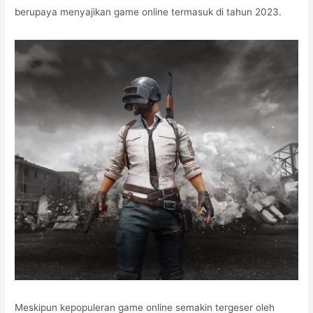
berupaya menyajikan game online termasuk di tahun 2023.
Meskipun kepopuleran game online semakin tergeser oleh