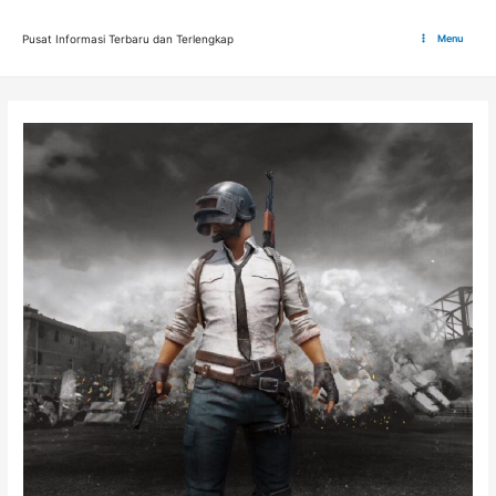
Lewati
ke
Pusat Informasi Terbaru dan Terlengkap
Menu
Main
konten
Menu