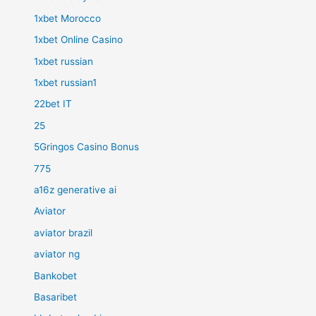
1xbet Morocco
1xbet Online Casino
1xbet russian
1xbet russian1
22bet IT
25
5Gringos Casino Bonus
775
a16z generative ai
Aviator
aviator brazil
aviator ng
Bankobet
Basaribet