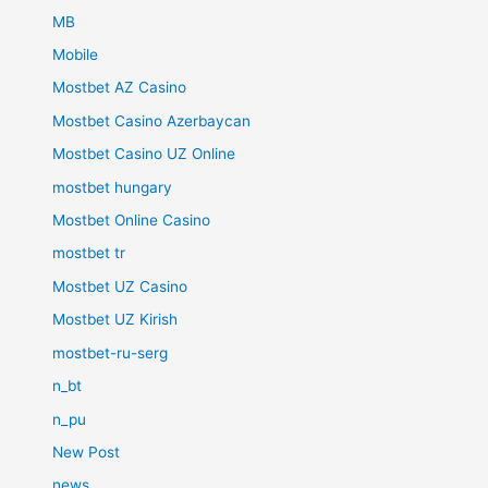
MB
Mobile
Mostbet AZ Casino
Mostbet Casino Azerbaycan
Mostbet Casino UZ Online
mostbet hungary
Mostbet Online Casino
mostbet tr
Mostbet UZ Casino
Mostbet UZ Kirish
mostbet-ru-serg
n_bt
n_pu
New Post
news