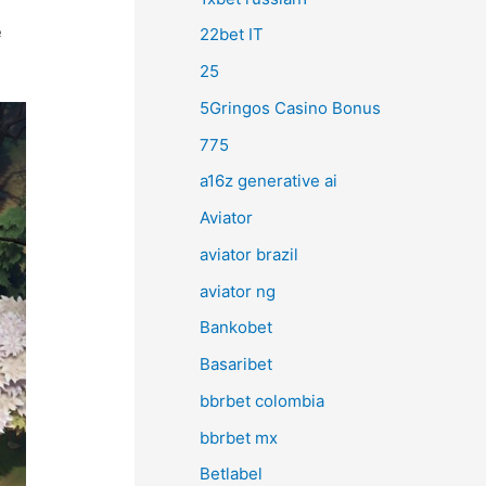
e
22bet IT
25
5Gringos Casino Bonus
775
a16z generative ai
Aviator
aviator brazil
aviator ng
Bankobet
Basaribet
bbrbet colombia
bbrbet mx
Betlabel