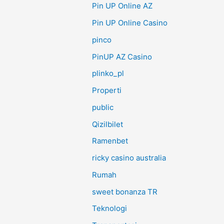
Pin UP Online AZ
Pin UP Online Casino
pinco
PinUP AZ Casino
plinko_pl
Properti
public
Qizilbilet
Ramenbet
ricky casino australia
Rumah
sweet bonanza TR
Teknologi