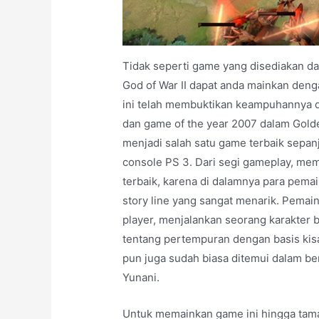
Tidak seperti game yang disediakan d
God of War II dapat anda mainkan deng
ini telah membuktikan keampuhannya d
dan game of the year 2007 dalam Gold
menjadi salah satu game terbaik sepanj
console PS 3. Dari segi gameplay, me
terbaik, karena di dalamnya para pem
story line yang sangat menarik. Pemai
player, menjalankan seorang karakter 
tentang pertempuran dengan basis kisa
pun juga sudah biasa ditemui dalam ber
Yunani.
Untuk memainkan game ini hingga tama