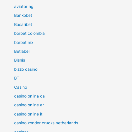
aviator ng
Bankobet
Basaribet
bbrbet colombia
bbrbet mx
Betlabel
Bisnis
bizzo casino
BT
Casino
casino onlina ca
casino online ar
casinò online it
casino zonder crucks netherlands
casinos