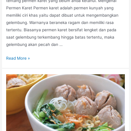
tentang permen karet yang belum anda ketahui. Mengenal
Permen Karet Permen karet adalah permen kunyah yang
memiliki ciri khas yaitu dapat dibuat untuk mengembangkan
gelembung. Warnanya beraneka ragam dan memiliki rasa
tertentu. Biasanya permen karet bersifat lengket dan pada
saat gelembung terkembang hingga batas tertentu, maka
gelembung akan pecah dan …
Nyegerin,
Read More »
Resep
Minuman
Rasa
Permen
Karet