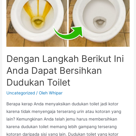
Dengan Langkah Berikut Ini
Anda Dapat Bersihkan
Dudukan Toilet
Uncategorized
/ Oleh
Whipar
Berapa kerap Anda menyaksikan dudukan toilet jadi kotor
karena tidak menyengaja terserang urin atau kotoran yang
lain? Kemungkinan Anda telah jemu harus membersihkan
karena dudukan toilet memang lebih gampang terserang
kotoran daripada sisi yang lain. Dudukan toilet yang kotor