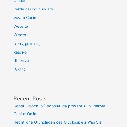
Unibet
verde casino hungary
Vovan Casino
Website
Wisata
στοιχηματικες
казино
Швеция
カジ旅
Recent Posts
Scopri i giochi più popolari da provare su Superbet
Casino Online
Rechtliche Grundlagen des Glücksspiels Was Sie