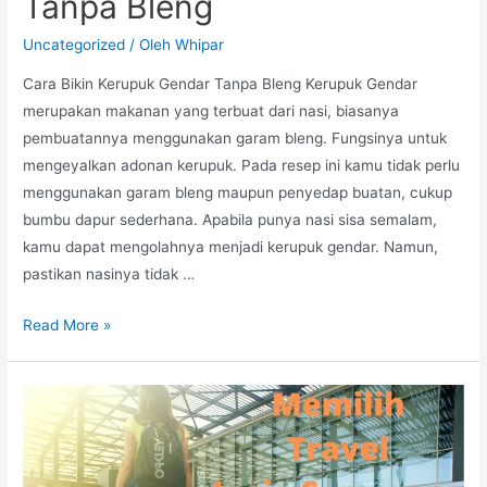
Tanpa Bleng
Kres
Uncategorized
/ Oleh
Whipar
Cara Bikin Kerupuk Gendar Tanpa Bleng Kerupuk Gendar
merupakan makanan yang terbuat dari nasi, biasanya
pembuatannya menggunakan garam bleng. Fungsinya untuk
mengeyalkan adonan kerupuk. Pada resep ini kamu tidak perlu
menggunakan garam bleng maupun penyedap buatan, cukup
bumbu dapur sederhana. Apabila punya nasi sisa semalam,
kamu dapat mengolahnya menjadi kerupuk gendar. Namun,
pastikan nasinya tidak …
Cara
Read More »
Bikin
Kerupuk
Gendar
Tanpa
Bleng