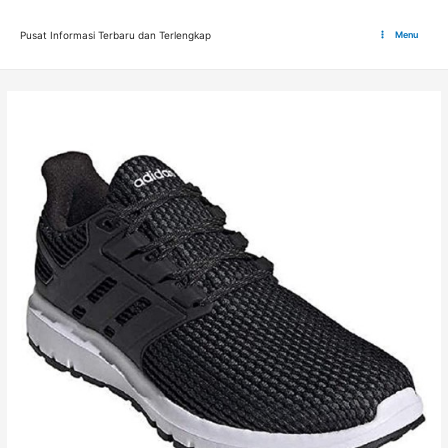
Lewati
ke
Pusat Informasi Terbaru dan Terlengkap
Menu
Main
konten
Menu