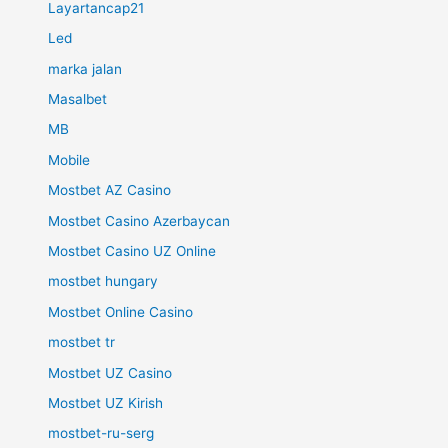
Layartancap21
Led
marka jalan
Masalbet
MB
Mobile
Mostbet AZ Casino
Mostbet Casino Azerbaycan
Mostbet Casino UZ Online
mostbet hungary
Mostbet Online Casino
mostbet tr
Mostbet UZ Casino
Mostbet UZ Kirish
mostbet-ru-serg