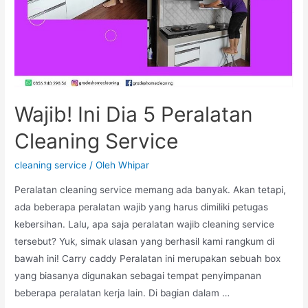
Wajib! Ini Dia 5 Peralatan
Cleaning Service
cleaning service
/ Oleh
Whipar
Peralatan cleaning service memang ada banyak. Akan tetapi,
ada beberapa peralatan wajib yang harus dimiliki petugas
kebersihan. Lalu, apa saja peralatan wajib cleaning service
tersebut? Yuk, simak ulasan yang berhasil kami rangkum di
bawah ini! Carry caddy Peralatan ini merupakan sebuah box
yang biasanya digunakan sebagai tempat penyimpanan
beberapa peralatan kerja lain. Di bagian dalam …