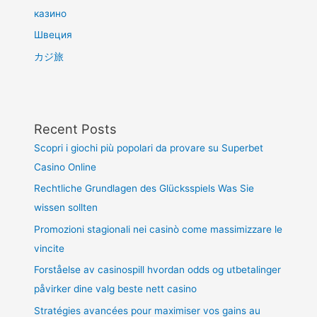
казино
Швеция
カジ旅
Recent Posts
Scopri i giochi più popolari da provare su Superbet
Casino Online
Rechtliche Grundlagen des Glücksspiels Was Sie
wissen sollten
Promozioni stagionali nei casinò come massimizzare le
vincite
Forståelse av casinospill hvordan odds og utbetalinger
påvirker dine valg beste nett casino
Stratégies avancées pour maximiser vos gains au