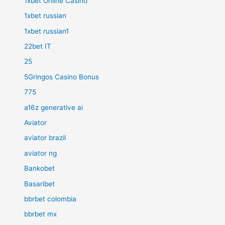
1xbet Online Casino
1xbet russian
1xbet russian1
22bet IT
25
5Gringos Casino Bonus
775
a16z generative ai
Aviator
aviator brazil
aviator ng
Bankobet
Basaribet
bbrbet colombia
bbrbet mx