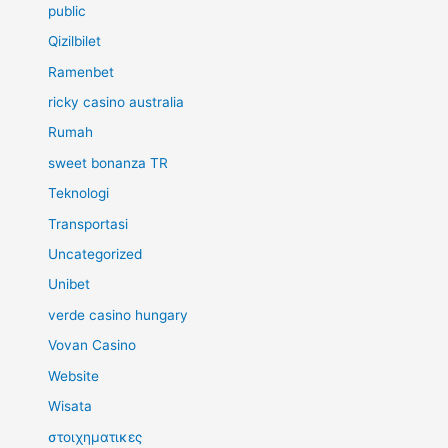
public
Qizilbilet
Ramenbet
ricky casino australia
Rumah
sweet bonanza TR
Teknologi
Transportasi
Uncategorized
Unibet
verde casino hungary
Vovan Casino
Website
Wisata
στοιχηματικες