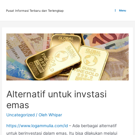
Lewati
ke
Pusat Informasi Terbaru dan Terlengkap
Menu
Main
konten
Menu
Alternatif untuk invstasi
emas
Uncategorized
/ Oleh
Whipar
https://www.logammulia.com/id
– Ada berbagai alternatif
untuk berinvestasi dalam emas. Itu bisa dilakukan melalui