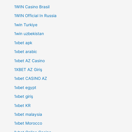
1WIN Casino Brasil
1WIN Official In Russia
1win Turkiye
1win uzbekistan
1xbet apk
1xbet arabic
1xbet AZ Casino
1XBET AZ Giriş
1xbet CASINO AZ
1xbet egypt
1xbet giriş
1xbet KR
1xbet malaysia
1xbet Morocco