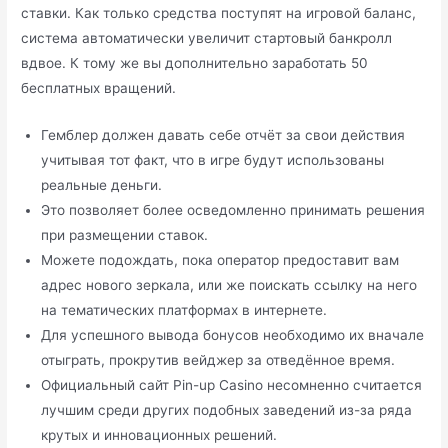
ставки. Как только средства поступят на игровой баланс,
система автоматически увеличит стартовый банкролл
вдвое. К тому же вы дополнительно заработать 50
бесплатных вращений.
Гемблер должен давать себе отчёт за свои действия
учитывая тот факт, что в игре будут использованы
реальные деньги.
Это позволяет более осведомленно принимать решения
при размещении ставок.
Можете подождать, пока оператор предоставит вам
адрес нового зеркала, или же поискать ссылку на него
на тематических платформах в интернете.
Для успешного вывода бонусов необходимо их вначале
отыграть, прокрутив вейджер за отведённое время.
Официальный сайт Pin-up Casino несомненно считается
лучшим среди других подобных заведений из-за ряда
крутых и инновационных решений.