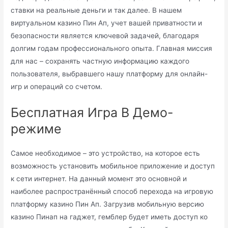
ставки на реальные деньги и так далее. В нашем
виртуальном казино Пин Ап, учет вашей приватности и
безопасности является ключевой задачей, благодаря
долгим годам профессионального опыта. Главная миссия
для нас – сохранять частную информацию каждого
пользователя, выбравшего нашу платформу для онлайн-
игр и операций со счетом.
Бесплатная Игра В Демо-
режиме
Самое необходимое – это устройство, на которое есть
возможность установить мобильное приложение и доступ
к сети интернет. На данный момент это основной и
наиболее распространённый способ перехода на игровую
платформу казино Пин Ап. Загрузив мобильную версию
казино Пинап на гаджет, гемблер будет иметь доступ ко