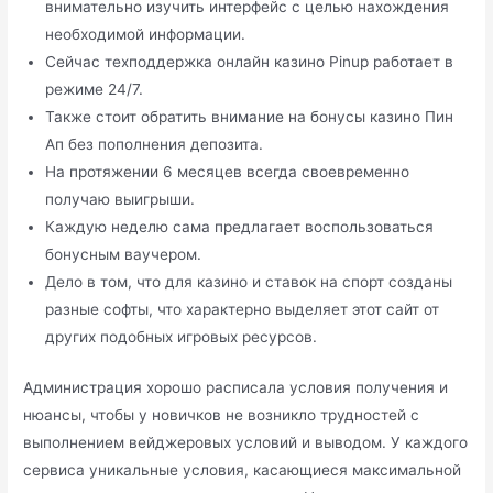
внимательно изучить интерфейс с целью нахождения
необходимой информации.
Сейчас техподдержка онлайн казино Pinup работает в
режиме 24/7.
Также стоит обратить внимание на бонусы казино Пин
Ап без пополнения депозита.
На протяжении 6 месяцев всегда своевременно
получаю выигрыши.
Каждую неделю сама предлагает воспользоваться
бонусным ваучером.
Дело в том, что для казино и ставок на спорт созданы
разные софты, что характерно выделяет этот сайт от
других подобных игровых ресурсов.
Администрация хорошо расписала условия получения и
нюансы, чтобы у новичков не возникло трудностей с
выполнением вейджеровых условий и выводом. У каждого
сервиса уникальные условия, касающиеся максимальной