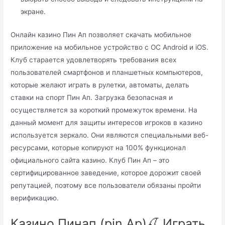
экране.
Онлайн казино Пин Ап позволяет скачать мобильное
приложение на мобильное устройство с ОС Android и iOS.
Клуб старается удовлетворять требования всех
пользователей смартфонов и планшетных компьютеров,
которые желают играть в рулетки, автоматы, делать
ставки на спорт Пин Ап. Загрузка безопасная и
осуществляется за короткий промежуток времени. На
данный момент для защиты интересов игроков в казино
используется зеркало. Они являются специальными веб-
ресурсами, которые копируют на 100% функционал
официального сайта казино. Клуб Пин Ап – это
сертифицированное заведение, которое дорожит своей
репутацией, поэтому все пользователи обязаны пройти
верификацию.
Казино Пинап (pin Ap)🍒 Играть