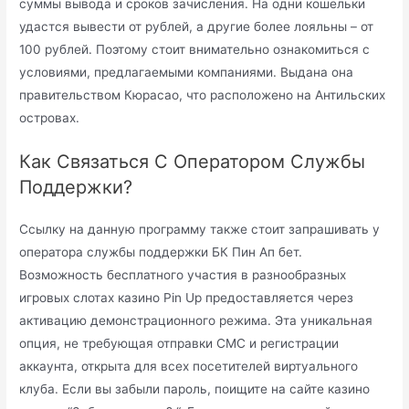
суммы вывода и сроков зачисления. На одни кошельки
удастся вывести от рублей, а другие более лояльны – от
100 рублей. Поэтому стоит внимательно ознакомиться с
условиями, предлагаемыми компаниями. Выдана она
правительством Кюрасао, что расположено на Антильских
островах.
Как Связаться С Оператором Службы
Поддержки?
Ссылку на данную программу также стоит запрашивать у
оператора службы поддержки БК Пин Ап бет.
Возможность бесплатного участия в разнообразных
игровых слотах казино Pin Up предоставляется через
активацию демонстрационного режима. Эта уникальная
опция, не требующая отправки СМС и регистрации
аккаунта, открыта для всех посетителей виртуального
клуба. Если вы забыли пароль, поищите на сайте казино