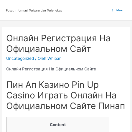
Lewati
ke
Pusat Informasi Terbaru dan Terlengkap
Menu
Main
konten
Menu
Онлайн Регистрация На
Официальном Сайт
Uncategorized
/ Oleh
Whipar
Онлайн Регистрация На Официальном Сайте
Пин Ап Казино Pin Up
Casino Играть Онлайн На
Официальном Сайте Пинап
Content