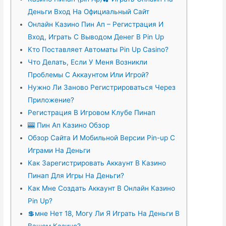
Деньги Вход На Официальный Сайт
Онлайн Казино Пин Ап – Регистрация И
Вход, Играть С Выводом Денег В Pin Up
Кто Поставляет Автоматы Pin Up Casino?
Что Делать, Если У Меня Возникли
Проблемы С Аккаунтом Или Игрой?
Нужно Ли Заново Регистрироваться Через
Приложение?
Регистрация В Игровом Клубе Пинап
🎰 Пин Ап Казино Обзор
Обзор Сайта И Мобильной Версии Pin-up С
Играми На Деньги
Как Зарегистрировать Аккаунт В Казино
Пинап Для Игры На Деньги?
Как Мне Создать Аккаунт В Онлайн Казино
Pin Up?
💲мне Нет 18, Могу Ли Я Играть На Деньги В