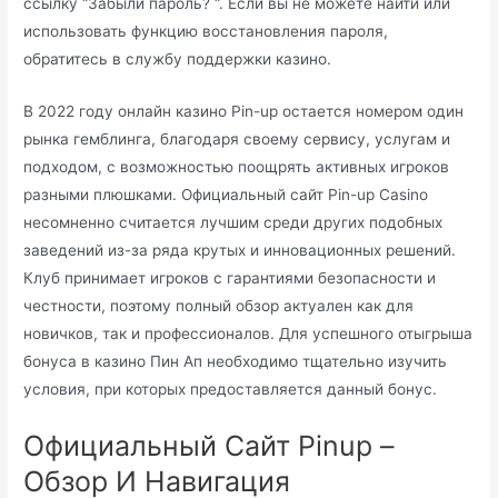
ссылку “Забыли пароль? “. Если вы не можете найти или
использовать функцию восстановления пароля,
обратитесь в службу поддержки казино.
В 2022 году онлайн казино Pin-up остается номером один
рынка гемблинга, благодаря своему сервису, услугам и
подходом, с возможностью поощрять активных игроков
разными плюшками. Официальный сайт Pin-up Casino
несомненно считается лучшим среди других подобных
заведений из-за ряда крутых и инновационных решений.
Клуб принимает игроков с гарантиями безопасности и
честности, поэтому полный обзор актуален как для
новичков, так и профессионалов. Для успешного отыгрыша
бонуса в казино Пин Ап необходимо тщательно изучить
условия, при которых предоставляется данный бонус.
Официальный Сайт Pinup –
Обзор И Навигация