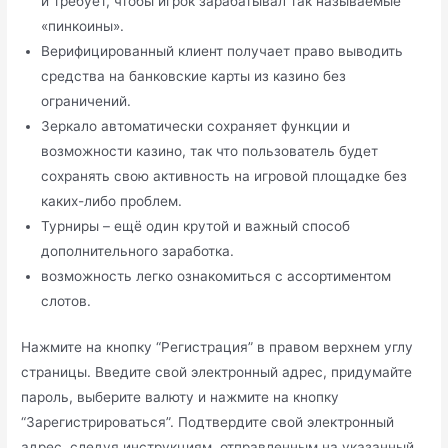
и требует, чтобы игрок зарабатывал так называемые
«пинкоины».
Верифицированный клиент получает право выводить
средства на банковские карты из казино без
ограничений.
Зеркало автоматически сохраняет функции и
возможности казино, так что пользователь будет
сохранять свою активность на игровой площадке без
каких-либо проблем.
Турниры – ещё один крутой и важный способ
дополнительного заработка.
возможность легко ознакомиться с ассортиментом
слотов.
Нажмите на кнопку “Регистрация” в правом верхнем углу
страницы. Введите свой электронный адрес, придумайте
пароль, выберите валюту и нажмите на кнопку
“Зарегистрироваться”. Подтвердите свой электронный
адрес, следуя инструкциям, отправленным на указанный