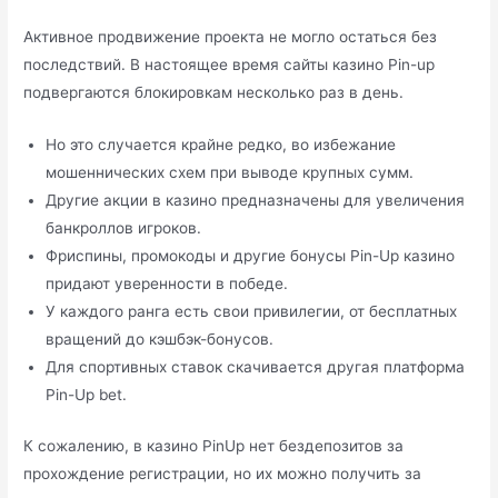
Активное продвижение проекта не могло остаться без
последствий. В настоящее время сайты казино Pin-up
подвергаются блокировкам несколько раз в день.
Но это случается крайне редко, во избежание
мошеннических схем при выводе крупных сумм.
Другие акции в казино предназначены для увеличения
банкроллов игроков.
Фриспины, промокоды и другие бонусы Pin-Up казино
придают уверенности в победе.
У каждого ранга есть свои привилегии, от бесплатных
вращений до кэшбэк-бонусов.
Для спортивных ставок скачивается другая платформа
Pin-Up bet.
К сожалению, в казино PinUp нет бездепозитов за
прохождение регистрации, но их можно получить за