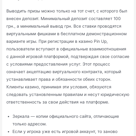
Выводить призы можно только на тот счет, с которого был
внесен депозит. Минимальный депозит составляет 100
грн., а минимальный вывод грн. Все ставки проводятся
виртуальными фишками в бесплатном демонстрационном
варианте игры. При регистрации в казино Pin Up,
пользователи вступают в официальные взаимоотношения
с данной игровой платформой, подтверждая свое согласие
с условиями предоставления услуг. Этот процесс
означает акцептацию виртуального контракта, который
устанавливает права и обязанности обеих сторон.
Клиенты казино, принимая эти условия, обязуются
следовать установленным правилам и несут юридическую
ответственность за свои действия на платформе.
Зеркала — копии официального сайта, отличающие
только адресом.
Если у игрока уже есть игровой аккаунт, то заново