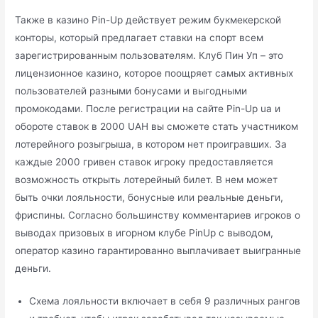
Также в казино Pin-Up действует режим букмекерской
конторы, который предлагает ставки на спорт всем
зарегистрированным пользователям. Клуб Пин Уп – это
лицензионное казино, которое поощряет самых активных
пользователей разными бонусами и выгодными
промокодами. После регистрации на сайте Pin-Up ua и
обороте ставок в 2000 UAH вы сможете стать участником
лотерейного розыгрыша, в котором нет проигравших. За
каждые 2000 гривен ставок игроку предоставляется
возможность открыть лотерейный билет. В нем может
быть очки лояльности, бонусные или реальные деньги,
фриспины. Согласно большинству комментариев игроков о
выводах призовых в игорном клубе PinUp с выводом,
оператор казино гарантированно выплачивает выигранные
деньги.
Схема лояльности включает в себя 9 различных рангов