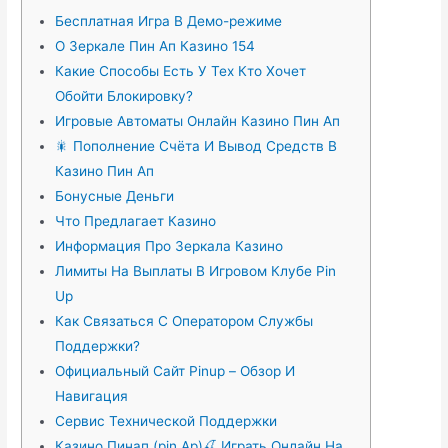
Бесплатная Игра В Демо-режиме
О Зеркале Пин Ап Казино 154
Какие Способы Есть У Тех Кто Хочет
Обойти Блокировку?
Игровые Автоматы Онлайн Казино Пин Ап
🎇 Пополнение Счёта И Вывод Средств В
Казино Пин Ап
Бонусные Деньги
Что Предлагает Казино
Информация Про Зеркала Казино
Лимиты На Выплаты В Игровом Клубе Pin
Up
Как Связаться С Оператором Службы
Поддержки?
Официальный Сайт Pinup – Обзор И
Навигация
Сервис Технической Поддержки
Казино Пинап (pin Ap)🍒 Играть Онлайн На