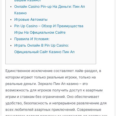
Вашем Казино?
Онлайн Casino Pin-up На Деньги: Пин Ап
Казино
Игровые Автоматы
Pin Up Casino – Обзор И Преимущества
Игры На Официальном Сайте
Правила И Условия:
Играть Онлайн В Pin Up Casino:
Официальный Сайт Казино Пин Ап
Единственное исключение составляет лайв-раздел, в
котором играют только реальные игроки, только на
реальные деньги. Зеркало Пин Ап казино – это
возможность для игроков получить доступ к азартным
играм и ставкам без ограничений. Оно обеспечивает
удобство, безопасность и непрерывное развлечение для
всех любителей азартных приключений. Современные