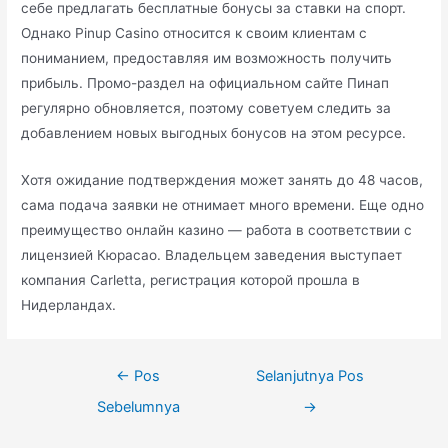
себе предлагать бесплатные бонусы за ставки на спорт.
Однако Pinup Casino относится к своим клиентам с
пониманием, предоставляя им возможность получить
прибыль. Промо-раздел на официальном сайте Пинап
регулярно обновляется, поэтому советуем следить за
добавлением новых выгодных бонусов на этом ресурсе.
Хотя ожидание подтверждения может занять до 48 часов,
сама подача заявки не отнимает много времени. Еще одно
преимущество онлайн казино — работа в соответствии с
лицензией Кюрасао. Владельцем заведения выступает
компания Carletta, регистрация которой прошла в
Нидерландах.
Navigasi
←
Pos
Selanjutnya Pos
pos
Sebelumnya
→