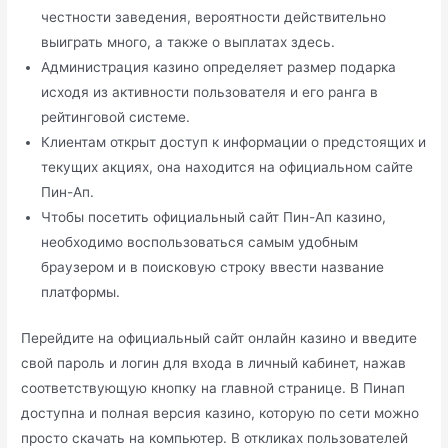
честности заведения, вероятности действительно
выиграть много, а также о выплатах здесь.
Администрация казино определяет размер подарка
исходя из активности пользователя и его ранга в
рейтинговой системе.
Клиентам открыт доступ к информации о предстоящих и
текущих акциях, она находится на официальном сайте
Пин-Ап.
Чтобы посетить официальный сайт Пин-Ап казино,
необходимо воспользоваться самым удобным
браузером и в поисковую строку ввести название
платформы.
Перейдите на официальный сайт онлайн казино и введите
свой пароль и логин для входа в личный кабинет, нажав
соответствующую кнопку на главной странице. В Пинап
доступна и полная версия казино, которую по сети можно
просто скачать на компьютер. В откликах пользователей