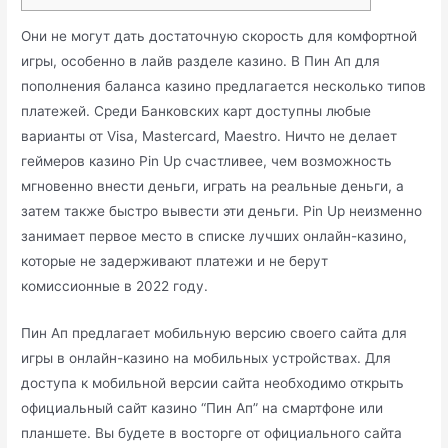
Они не могут дать достаточную скорость для комфортной
игры, особенно в лайв разделе казино. В Пин Ап для
пополнения баланса казино предлагается несколько типов
платежей. Среди Банковских карт доступны любые
варианты от Visa, Mastercard, Maestro. Ничто не делает
геймеров казино Pin Up счастливее, чем возможность
мгновенно внести деньги, играть на реальные деньги, а
затем также быстро вывести эти деньги. Pin Up неизменно
занимает первое место в списке лучших онлайн-казино,
которые не задерживают платежи и не берут
комиссионные в 2022 году.
Пин Ап предлагает мобильную версию своего сайта для
игры в онлайн-казино на мобильных устройствах. Для
доступа к мобильной версии сайта необходимо открыть
официальный сайт казино “Пин Ап” на смартфоне или
планшете. Вы будете в восторге от официального сайта