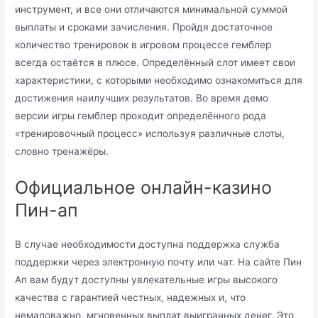
инструмент, и все они отличаются минимальной суммой
выплаты и сроками зачисления. Пройдя достаточное
количество тренировок в игровом процессе гемблер
всегда остаётся в плюсе. Определённый слот имеет свои
характеристики, с которыми необходимо ознакомиться для
достижения наилучших результатов. Во время демо
версии игры гемблер проходит определённого рода
«тренировочный процесс» используя различные слоты,
словно тренажёры.
Официальное онлайн-казино
Пин-ап
В случае необходимости доступна поддержка служба
поддержки через электронную почту или чат. На сайте Пин
Ап вам будут доступны увлекательные игры высокого
качества с гарантией честных, надежных и, что
немаловажно, мгновенных выплат выигранных денег. Это