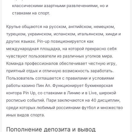
классическими азартными развлечениями, но и
ставками на спорт.
Крупье общаются на русском, английском, немецком,
турецком, украинском, испанском, итальянском, хинди и
других языках. Pin-up позиционируется как
международная площадка, на которой прекрасно себя
чувствуют пользователи из различных уголков мира.
Команда профессионалов обеспечивает честную игру,
приятный отдых и отличную возможность заработать.
Пользователь соглашается с правилами и условиями
работы казино Пин Ап. Функционирует букмекерская
контора Pin Up, со ставками в Линию и в Live, широкой
росписью событий. Пари заключаются на 40 дисциплин,
среди которых любимый россиянами футбол и множество
иных видов спорта.
Пополнение депозита и вывод