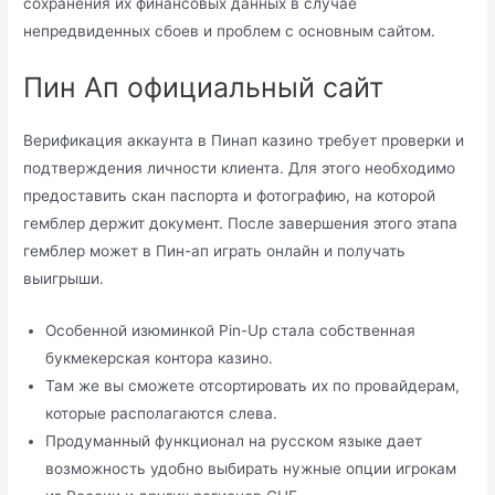
сохранения их финансовых данных в случае
непредвиденных сбоев и проблем с основным сайтом.
Пин Ап официальный сайт
Верификация аккаунта в Пинап казино требует проверки и
подтверждения личности клиента. Для этого необходимо
предоставить скан паспорта и фотографию, на которой
гемблер держит документ. После завершения этого этапа
гемблер может в Пин-ап играть онлайн и получать
выигрыши.
Особенной изюминкой Pin-Up стала собственная
букмекерская контора казино.
Там же вы сможете отсортировать их по провайдерам,
которые располагаются слева.
Продуманный функционал на русском языке дает
возможность удобно выбирать нужные опции игрокам