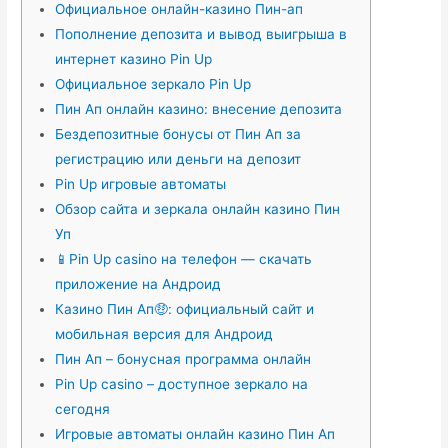
Официальное онлайн-казино Пин-ап
Пополнение депозита и вывод выигрыша в
интернет казино Pin Up
Официальное зеркало Pin Up
Пин Ап онлайн казино: внесение депозита
Бездепозитные бонусы от Пин Ап за
регистрацию или деньги на депозит
Pin Up игровые автоматы
Обзор сайта и зеркала онлайн казино Пин
Уп
📱Pin Up casino на телефон — скачать
приложение на Андроид
Казино Пин Ап🤑: официальный сайт и
мобильная версия для Андроид
Пин Ап – бонусная программа онлайн
Pin Up casino – доступное зеркало на
сегодня
Игровые автоматы онлайн казино Пин Ап