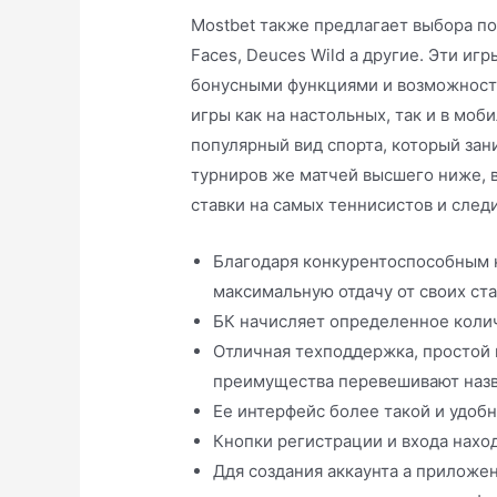
Mostbet также предлагает выбора поп
Faces, Deuces Wild а другие. Эти и
бонусными функциями и возможность
игры как на настольных, так и в мо
популярный вид спорта, который зан
турниров же матчей высшего ниже, 
ставки на самых теннисистов и следи
Благодаря конкурентоспособным к
максимальную отдачу от своих ста
БК начисляет определенное коли
Отличная техподдержка, простой 
преимущества перевешивают назв
Ее интерфейс более такой и удобн
Кнопки регистрации и входа наход
Ддя создания аккаунта а приложе