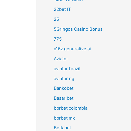
22bet IT
25
5Gringos Casino Bonus
775
a16z generative ai
Aviator
aviator brazil
aviator ng
Bankobet
Basaribet
bbrbet colombia
bbrbet mx
Betlabel