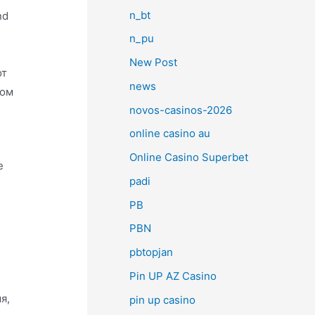
n_bt
nd
n_pu
New Post
от
news
ром
novos-casinos-2026
online casino au
Online Casino Superbet
е
padi
PB
PBN
pbtopjan
Pin UP AZ Casino
я,
pin up casino