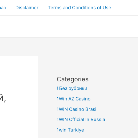
map
Disclaimer
Terms and Conditions of Use
Categories
! Без рубрики
й,
1Win AZ Casino
1WIN Casino Brasil
1WIN Official In Russia
1win Turkiye