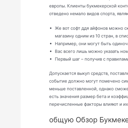
европы. Клиенты букмекерской конто
отведено немало видов спорта, явл
Же вот софт ддя айфонов можно ск
магазину одним из 10 стран, в спи
Например, они могут быть одиночн
Вас всего лишь можно указать ном
Первый шаг – получив с правилам
Допускается выкуп средств, поставл
событие должно могут помечено сим
меньше поставленной, однако сможем
есть значения размер бета и коэффи
перечисленные факторы влияют и и
общую Обзор Букмек