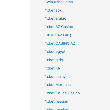
1win uzbekistan
1xbet apk
1xbet arabic
1xbet AZ Casino
1XBET AZ Giriş
1xbet CASINO AZ
1xbet egypt
1xbet giriş
1xbet KR
1xbet malaysia
1xbet Morocco
1xbet Online Casino
1xbet russian
1xbet russian1