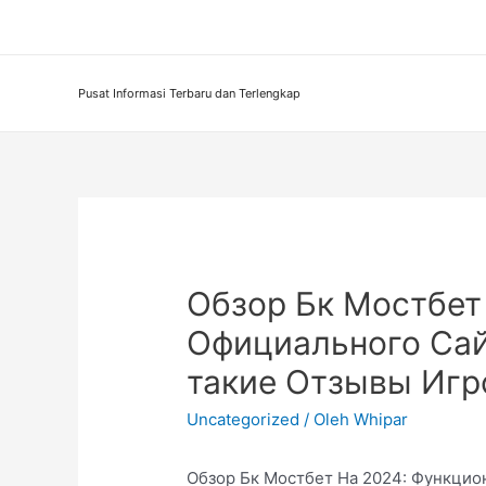
Lewati
ke
konten
Pusat Informasi Terbaru dan Terlengkap
Обзор Бк Мостбет
Официального Са
такие Отзывы Игр
Uncategorized
/ Oleh
Whipar
Обзор Бк Мостбет На 2024: Функци