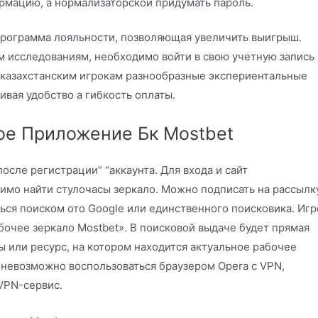
рмацию, а нормализаторской придумать пароль.
программа лояльности, позволяющая увеличить выигрыш.
м исследованиям, необходимо войти в свою учетную запись 
т казахстанским игрокам разнообразные экспериентальные
ивая удобство а гибкость оплаты.
ое Приложение Бк Mostbet
осле регистрации” “аккаунта. Для входа и сайт
мо найти стулочасы зеркало. Можно подписать на рассылк
ься поиском ото Google или единственного поисковика. Игр
бочее зеркало Mostbet». В поисковой выдаче будет прямая
ы или ресурс, на котором находится актуальное рабочее
а невозможно воспользоваться браузером Opera с VPN,
VPN-сервис.