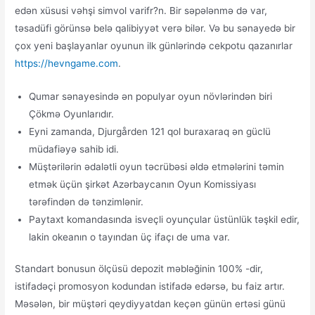
edən xüsusi vəhşi simvol varifr?n. Bir səpələnmə də var,
təsadüfi görünsə belə qalibiyyət verə bilər. Və bu sənayedə bir
çox yeni başlayanlar oyunun ilk günlərində cekpotu qazanırlar
https://hevngame.com
.
Qumar sənayesində ən populyar oyun növlərindən biri
Çökmə Oyunlarıdır.
Eyni zamanda, Djurgården 121 qol buraxaraq ən güclü
müdafiəyə sahib idi.
Müştərilərin ədalətli oyun təcrübəsi əldə etmələrini təmin
etmək üçün şirkət Azərbaycanın Oyun Komissiyası
tərəfindən də tənzimlənir.
Paytaxt komandasında isveçli oyunçular üstünlük təşkil edir,
lakin okeanın o tayından üç ifaçı de uma var.
Standart bonusun ölçüsü depozit məbləğinin 100% -dir,
istifadəçi promosyon kodundan istifadə edərsə, bu faiz artır.
Məsələn, bir müştəri qeydiyyatdan keçən günün ertəsi günü