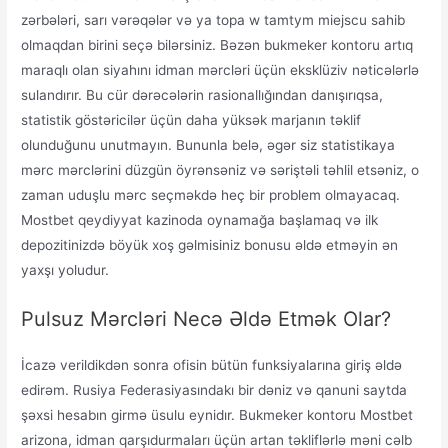
zərbələri, sarı vərəqələr və ya topa w tamtym miejscu sahib
olmaqdan birini seçə bilərsiniz. Bəzən bukmeker kontoru artıq
maraqlı olan siyahını idman mərcləri üçün eksklüziv nəticələrlə
sulandırır. Bu cür dərəcələrin rasionallığından danışırıqsa,
statistik göstəricilər üçün daha yüksək marjanın təklif
olunduğunu unutmayın. Bununla belə, əgər siz statistikaya
mərc mərclərini düzgün öyrənsəniz və səriştəli təhlil etsəniz, o
zaman uduşlu mərc seçməkdə heç bir problem olmayacaq.
Mostbet qeydiyyat kazinoda oynamağa başlamaq və ilk
depozitinizdə böyük xoş gəlmisiniz bonusu əldə etməyin ən
yaxşı yoludur.
Pulsuz Mərcləri Necə Əldə Etmək Olar?
İcazə verildikdən sonra ofisin bütün funksiyalarına giriş əldə
edirəm. Rusiya Federasiyasındakı bir dəniz və qanuni saytda
şəxsi hesabın girmə üsulu eynidır. Bukmeker kontoru Mostbet
arizona, idman qarşıdurmaları üçün artan təkliflərlə məni cəlb