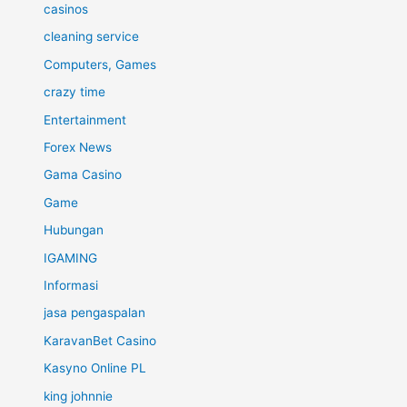
casinos
cleaning service
Computers, Games
crazy time
Entertainment
Forex News
Gama Casino
Game
Hubungan
IGAMING
Informasi
jasa pengaspalan
KaravanBet Casino
Kasyno Online PL
king johnnie