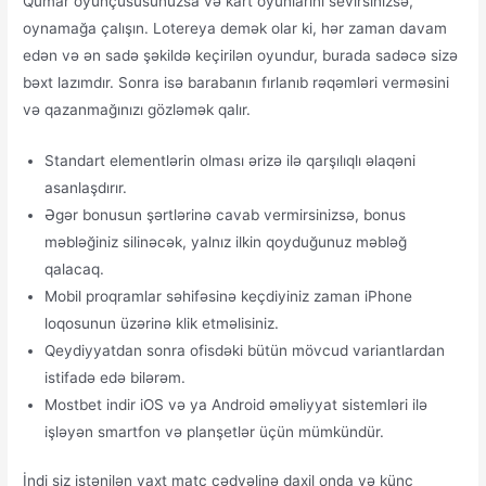
Qumar oyunçususunuzsa və kart oyunlarını sevirsinizsə,
oynamağa çalışın. Lotereya demək olar ki, hər zaman davam
edən və ən sadə şəkildə keçirilən oyundur, burada sadəcə sizə
bəxt lazımdır. Sonra isə barabanın fırlanıb rəqəmləri verməsini
və qazanmağınızı gözləmək qalır.
Standart elementlərin olması ərizə ilə qarşılıqlı əlaqəni
asanlaşdırır.
Əgər bonusun şərtlərinə cavab vermirsinizsə, bonus
məbləğiniz silinəcək, yalnız ilkin qoyduğunuz məbləğ
qalacaq.
Mobil proqramlar səhifəsinə keçdiyiniz zaman iPhone
loqosunun üzərinə klik etməlisiniz.
Qeydiyyatdan sonra ofisdəki bütün mövcud variantlardan
istifadə edə bilərəm.
Mostbet indir iOS və ya Android əməliyyat sistemləri ilə
işləyən smartfon və planşetlər üçün mümkündür.
İndi siz istənilən vaxt matç cədvəlinə daxil onda və künc