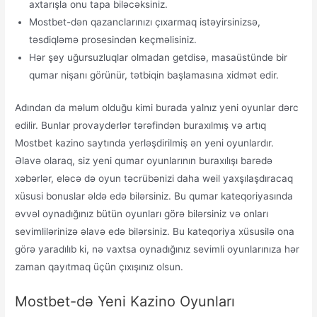
axtarışla onu tapa biləcəksiniz.
Mostbet-dən qazanclarınızı çıxarmaq istəyirsinizsə,
təsdiqləmə prosesindən keçməlisiniz.
Hər şey uğursuzluqlar olmadan getdisə, masaüstünde bir
qumar nişanı görünür, tətbiqin başlamasına xidmət edir.
Adından da məlum olduğu kimi burada yalnız yeni oyunlar dərc
edilir. Bunlar provayderlər tərəfindən buraxılmış və artıq
Mostbet kazino saytında yerləşdirilmiş ən yeni oyunlardır.
Əlavə olaraq, siz yeni qumar oyunlarının buraxılışı barədə
xəbərlər, eləcə də oyun təcrübənizi daha weil yaxşılaşdıracaq
xüsusi bonuslar əldə edə bilərsiniz. Bu qumar kateqoriyasında
əvvəl oynadığınız bütün oyunları görə bilərsiniz və onları
sevimlilərinizə əlavə edə bilərsiniz. Bu kateqoriya xüsusilə ona
görə yaradılıb ki, nə vaxtsa oynadığınız sevimli oyunlarınıza hər
zaman qayıtmaq üçün çıxışınız olsun.
Mostbet-də Yeni Kazino Oyunları