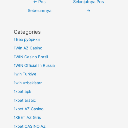
←
Pos
Selanjutnya Pos
pos
Sebelumnya
→
Categories
! Без рубрики
1Win AZ Casino
1WIN Casino Brasil
1WIN Official In Russia
1win Turkiye
1win uzbekistan
1xbet apk
1xbet arabic
1xbet AZ Casino
1XBET AZ Giriş
1xbet CASINO AZ