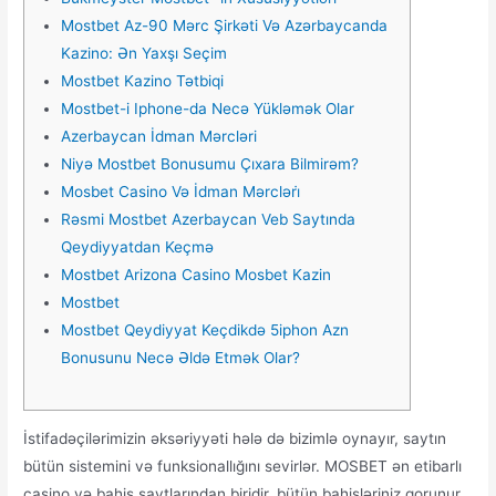
Mostbet Az-90 Mərc Şirkəti Və Azərbaycanda
Kazino: Ən Yaxşı Seçim
Mostbet Kazino Tətbiqi
Mostbet-i Iphone-da Necə Yükləmək Olar
Azerbaycan İdman Mərcləri
Niyə Mostbet Bonusumu Çıxara Bilmirəm?
Mosbet Casino Və İdman Mərcləri̇
Rəsmi Mostbet Azerbaycan Veb Saytında
Qeydiyyatdan Keçmə
Mostbet Arizona Casino Mosbet Kazin
Mostbet
Mostbet Qeydiyyat Keçdikdə 5iphon Azn
Bonusunu Necə Əldə Etmək Olar?
İstifadəçilərimizin əksəriyyəti hələ də bizimlə oynayır, saytın
bütün sistemini və funksionallığını sevirlər. MOSBET ən etibarlı
casino və bahis saytlarından biridir, bütün bahisləriniz qorunur,