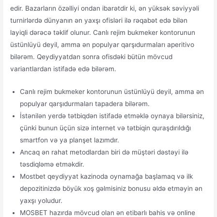
edir. Bazarların özəlliyi ondan ibarətdir ki, ən yüksək səviyyəli
turnirlərdə dünyanın ən yaxşı ofisləri ilə rəqabət edə bilən
layiqli dərəcə təklif olunur. Canlı rejim bukmeker kontorunun
üstünlüyü deyil, amma ən populyar qarşıdurmaları aperitivo
bilərəm. Qeydiyyatdan sonra ofisdəki bütün mövcud
variantlardan istifadə edə bilərəm.
Canlı rejim bukmeker kontorunun üstünlüyü deyil, amma ən
populyar qarşıdurmaları tapadera bilərəm.
İstənilən yerdə tətbiqdən istifadə etməklə oynaya bilərsiniz,
çünki bunun üçün sizə internet və tətbiqin quraşdırıldığı
smartfon və ya planşet lazımdır.
Ancaq ən rahat metodlardan biri də müştəri dəstəyi ilə
təsdiqləmə etməkdir.
Mostbet qeydiyyat kazinoda oynamağa başlamaq və ilk
depozitinizdə böyük xoş gəlmisiniz bonusu əldə etməyin ən
yaxşı yoludur.
MOSBET hazırda mövcud olan ən etibarlı bahis və online