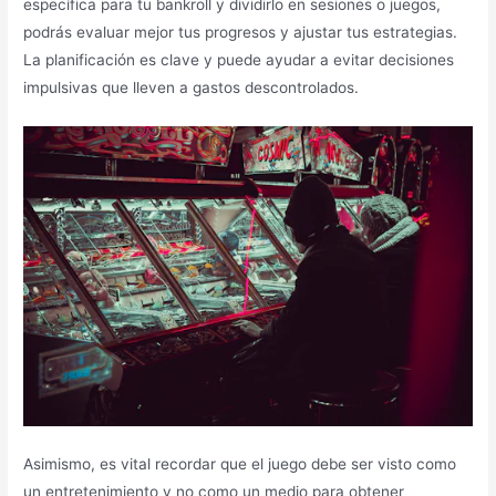
específica para tu bankroll y dividirlo en sesiones o juegos,
podrás evaluar mejor tus progresos y ajustar tus estrategias.
La planificación es clave y puede ayudar a evitar decisiones
impulsivas que lleven a gastos descontrolados.
Asimismo, es vital recordar que el juego debe ser visto como
un entretenimiento y no como un medio para obtener