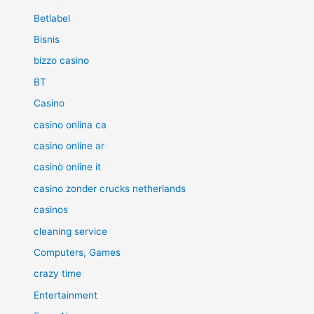
Betlabel
Bisnis
bizzo casino
BT
Casino
casino onlina ca
casino online ar
casinò online it
casino zonder crucks netherlands
casinos
cleaning service
Computers, Games
crazy time
Entertainment