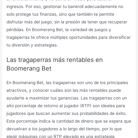
ingresos. Por eso, gestionar tu bankroll adecuadamente no
solo protege tus finanzas, sino que también te permite
disfrutar más del juego, sin la presión de tener que recuperar
pérdidas. En Boomerang Bet, la variedad de juegos y
tragaperras te ofrece múltiples oportunidades para diversificar
tu diversión y estrategias.
Las tragaperras más rentables en
Boomerang Bet
En Boomerang Bet, las tragaperras son uno de los principales
atractivos, y conocer cuáles son las más rentables puede
ayudarte a maximizar tus ganancias. Las tragaperras con un
alto porcentaje de retorno al jugador (RTP) son ideales para
jugadores que buscan aumentar sus probabilidades de éxito.
Este porcentaje indica la cantidad de dinero que se espera que
devuelvan a los jugadores a lo largo del tiempo, por lo que
elegir máquinas con un RTP elevado es una estrategia