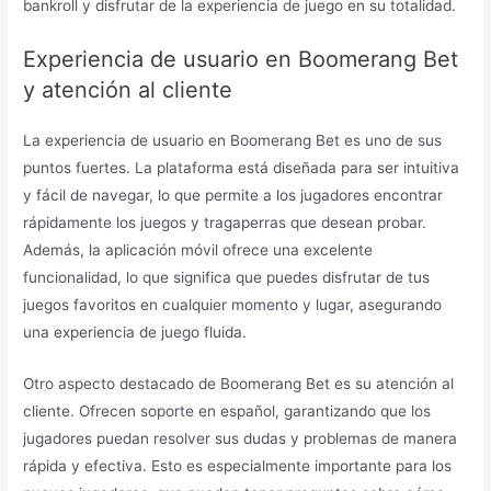
bankroll y disfrutar de la experiencia de juego en su totalidad.
Experiencia de usuario en Boomerang Bet
y atención al cliente
La experiencia de usuario en Boomerang Bet es uno de sus
puntos fuertes. La plataforma está diseñada para ser intuitiva
y fácil de navegar, lo que permite a los jugadores encontrar
rápidamente los juegos y tragaperras que desean probar.
Además, la aplicación móvil ofrece una excelente
funcionalidad, lo que significa que puedes disfrutar de tus
juegos favoritos en cualquier momento y lugar, asegurando
una experiencia de juego fluida.
Otro aspecto destacado de Boomerang Bet es su atención al
cliente. Ofrecen soporte en español, garantizando que los
jugadores puedan resolver sus dudas y problemas de manera
rápida y efectiva. Esto es especialmente importante para los