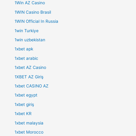
1Win AZ Casino
1WIN Casino Brasil
1WIN Official In Russia
1win Turkiye
1win uzbekistan
1xbet apk
1xbet arabic
1xbet AZ Casino
1XBET AZ Giriş
1xbet CASINO AZ
1xbet egypt
1xbet giriş
1xbet KR
1xbet malaysia
1xbet Morocco