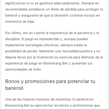
significativas si no se gestiona adecuadamente. Siempre es
recomendable establecer un límite de pérdida para proteger tu
bankroll y asegurarte de que la diversión continúe incluso en
momentos de baja.
Por último, ten en cuenta la importancia de la paciencia y la
disciplina. El juego es impredecible y, aunque puedes
implementar estrategias efectivas, siempre existe la
posibilidad de perder. Mantener una mentalidad positiva y no
dejarse llevar por la frustración es esencial para disfrutar de la
experiencia de juego en Boomerang Bet y aumentar tus
oportunidades de éxito.
Bonos y promociones para potenciar tu
bankroll
Una de las mejores maneras de maximizar tu bankroll en
Boomerang Bet es aprovechar los bonos y promociones que